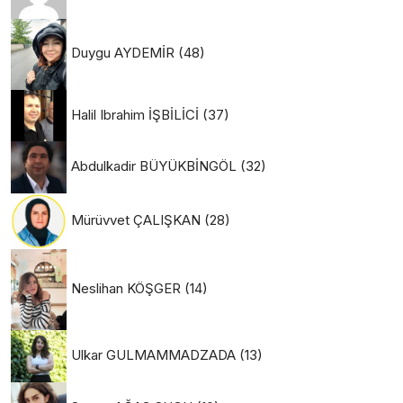
Duygu AYDEMİR
(48)
Halil Ibrahim İŞBİLİCİ
(37)
Abdulkadir BÜYÜKBİNGÖL
(32)
Mürüvvet ÇALIŞKAN
(28)
Neslihan KÖŞGER
(14)
Ulkar GULMAMMADZADA
(13)