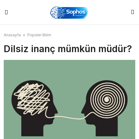
Skip
to
content
Anasayfa
»
Popüler Bilim
Dilsiz inanç mümkün müdür?