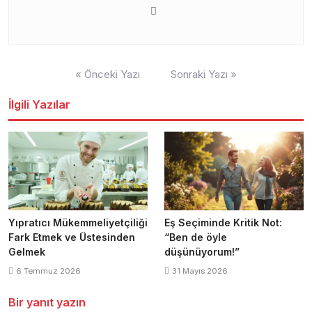
Yazı
« Önceki Yazı
Sonraki Yazı »
gezinmesi
İlgili Yazılar
Yıpratıcı Mükemmeliyetçiliği
Eş Seçiminde Kritik Not:
Fark Etmek ve Üstesinden
“Ben de öyle
Gelmek
düşünüyorum!”
6 Temmuz 2026
31 Mayıs 2026
Bir yanıt yazın