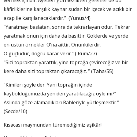
vermek içindir. Ayetleri görmezlikten gelenler de bu
kâfirliklerine karşılık kaynar sudan bir içecek ve acıklı bir
azap ile karşılanacaklardır.” (Yunus/4)
“Yaratmayı başlatan, sonra da tekrarlayan odur. Tekrar
yaratmak onun için daha da basittir. Göklerde ve yerde
en üstün örnekler O’na aittir. Onunkilerdir.
O güçlüdür, doğru karar verir.” ( Rum/27)
“Sizi topraktan yarattık, yine toprağa çevireceğiz ve bir
kere daha sizi topraktan çıkaracağız. ” (Taha/55)
“Kimileri şöyle der: Yani toprağın içinde
kaybolduğumuzda yeniden yaratılacağız öyle mi?”
Aslında göze alamadıkları Rableriyle yüzleşmektir.”
(Secde/10)
Kısacası maymundan türemediğimiz aşikâr!