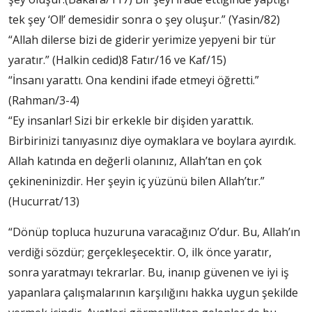
tek şey ‘Ol!’ demesidir sonra o şey oluşur.” (Yasin/82)
“Allah dilerse bizi de giderir yerimize yepyeni bir tür
yaratır.” (Halkin cedid)8 Fatır/16 ve Kaf/15)
“İnsanı yarattı. Ona kendini ifade etmeyi öğretti.”
(Rahman/3-4)
“Ey insanlar! Sizi bir erkekle bir dişiden yarattık.
Birbirinizi tanıyasınız diye oymaklara ve boylara ayırdık.
Allah katında en değerli olanınız, Allah’tan en çok
çekineninizdir. Her şeyin iç yüzünü bilen Allah’tır.”
(Hucurrat/13)
“Dönüp topluca huzuruna varacağınız O’dur. Bu, Allah’ın
verdiği sözdür; gerçekleşecektir. O, ilk önce yaratır,
sonra yaratmayı tekrarlar. Bu, inanıp güvenen ve iyi iş
yapanlara çalışmalarının karşılığını hakka uygun şekilde