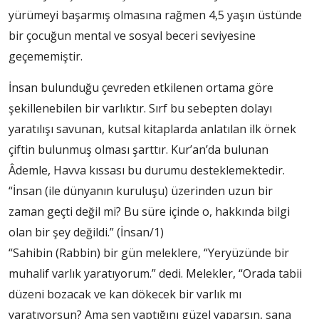
yürümeyi başarmış olmasına rağmen 4,5 yaşın üstünde
bir çocuğun mental ve sosyal beceri seviyesine
geçememiştir.
İnsan bulunduğu çevreden etkilenen ortama göre
şekillenebilen bir varlıktır. Sırf bu sebepten dolayı
yaratılışı savunan, kutsal kitaplarda anlatılan ilk örnek
çiftin bulunmuş olması şarttır. Kur’an’da bulunan
Âdemle, Havva kıssası bu durumu desteklemektedir.
“İnsan (ile dünyanın kuruluşu) üzerinden uzun bir
zaman geçti değil mi? Bu süre içinde o, hakkında bilgi
olan bir şey değildi.” (İnsan/1)
“Sahibin (Rabbin) bir gün meleklere, “Yeryüzünde bir
muhalif varlık yaratıyorum.” dedi. Melekler, “Orada tabii
düzeni bozacak ve kan dökecek bir varlık mı
yaratıyorsun? Ama sen yaptığını güzel yaparsın, sana