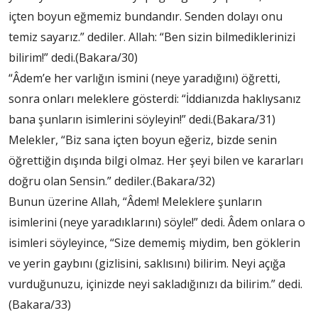
içten boyun eğmemiz bundandır. Senden dolayı onu
temiz sayarız.” dediler. Allah: “Ben sizin bilmediklerinizi
bilirim!” dedi.(Bakara/30)
“Âdem’e her varlığın ismini (neye yaradığını) öğretti,
sonra onları meleklere gösterdi: “İddianızda haklıysanız
bana şunların isimlerini söyleyin!” dedi.(Bakara/31)
Melekler, “Biz sana içten boyun eğeriz, bizde senin
öğrettiğin dışında bilgi olmaz. Her şeyi bilen ve kararları
doğru olan Sensin.” dediler.(Bakara/32)
Bunun üzerine Allah, “Âdem! Meleklere şunların
isimlerini (neye yaradıklarını) söyle!” dedi. Âdem onlara o
isimleri söyleyince, “Size dememiş miydim, ben göklerin
ve yerin gaybını (gizlisini, saklısını) bilirim. Neyi açığa
vurduğunuzu, içinizde neyi sakladığınızı da bilirim.” dedi.
(Bakara/33)