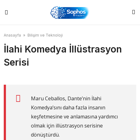
Skip
to
content
Anasayfa
»
Bilişim ve Teknoloji
İlahi Komedya İllüstrasyon
Serisi
Maru Ceballos, Dante’nin İlahi
Komedya’sını daha fazla insanın
keşfetmesine ve anlamasına yardımcı
olmak için illüstrasyon serisine
dönüştürdü.