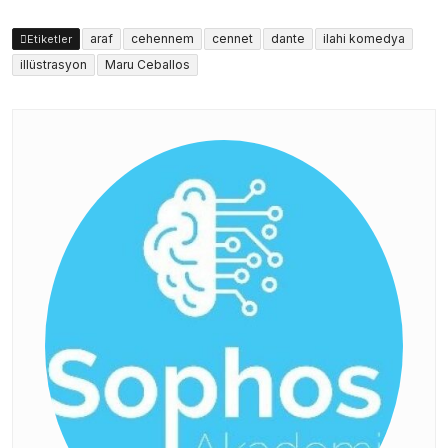
araf
cehennem
cennet
dante
ilahi komedya
Etiketler
illüstrasyon
Maru Ceballos