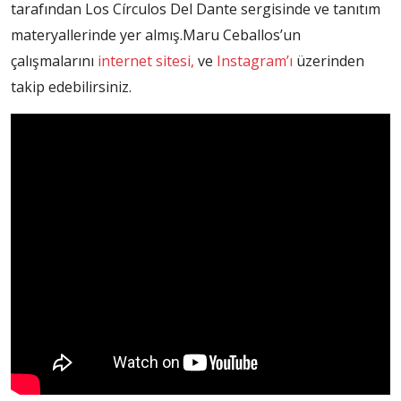
tarafından Los Círculos Del Dante sergisinde ve tanıtım
materyallerinde yer almış.Maru Ceballos’un
çalışmalarını
internet sitesi,
ve
Instagram’ı
üzerinden
takip edebilirsiniz.