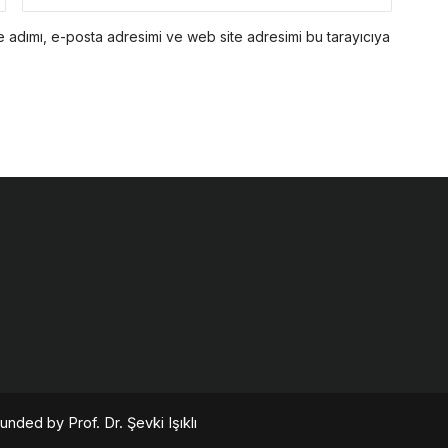
 adımı, e-posta adresimi ve web site adresimi bu tarayıcıya
nded by Prof. Dr. Şevki Işıklı