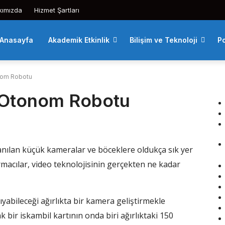
kımızda
Hizmet Şartları
Anasayfa
Akademik Etkinlik
Bilişim ve Teknoloji
Po
nom Robotu
 Otonom Robotu
lanılan küçük kameralar ve böceklere oldukça sık yer
rmacılar, video teknolojisinin gerçekten ne kadar
ıyabileceği ağırlıkta bir kamera geliştirmekle
k bir iskambil kartının onda biri ağırlıktaki 150