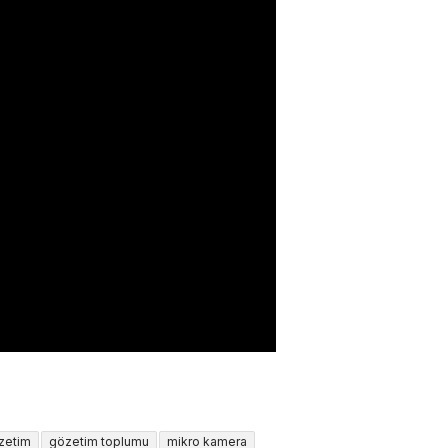
özetim
gözetim toplumu
mikro kamera