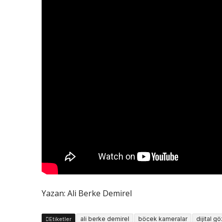
Yazan: Ali Berke Demirel
ali berke demirel
böcek kameralar
dijital g
Etiketler