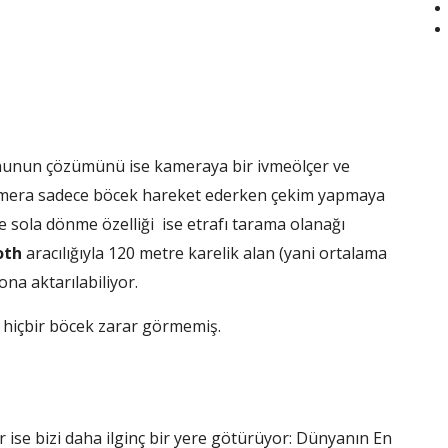
ununun çözümünü ise kameraya bir ivmeölçer ve
mera sadece böcek hareket ederken çekim yapmaya
e sola dönme özelliği ise etrafı tarama olanağı
oth
aracılığıyla 120 metre karelik alan (yani ortalama
fona aktarılabiliyor.
 hiçbir böcek zarar görmemiş.
 ise bizi daha ilginç bir yere götürüyor: Dünyanın En