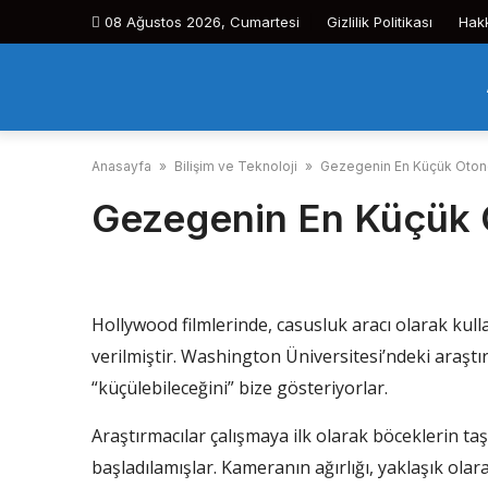
Skip
08 Ağustos 2026, Cumartesi
Gizlilik Politikası
Hak
to
content
Anasayfa
»
Bilişim ve Teknoloji
»
Gezegenin En Küçük Oto
Gezegenin En Küçük
Hollywood filmlerinde, casusluk aracı olarak kul
verilmiştir. Washington Üniversitesi’ndeki araştı
“küçülebileceğini” bize gösteriyorlar.
Araştırmacılar çalışmaya ilk olarak böceklerin taş
başladılamışlar. Kameranın ağırlığı, yaklaşık olara