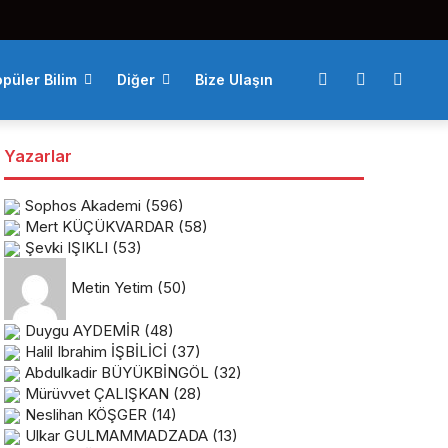
püler Bilim
Diğer
Bize Ulaşın
Yazarlar
Sophos Akademi
(596)
Mert KÜÇÜKVARDAR
(58)
Şevki IŞIKLI
(53)
Metin Yetim
(50)
Duygu AYDEMİR
(48)
Halil Ibrahim İŞBİLİCİ
(37)
Abdulkadir BÜYÜKBİNGÖL
(32)
Mürüvvet ÇALIŞKAN
(28)
Neslihan KÖŞGER
(14)
Ulkar GULMAMMADZADA
(13)