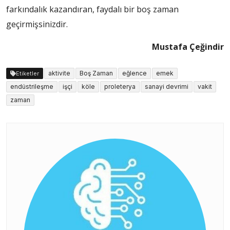
farkındalık kazandıran, faydalı bir boş zaman
geçirmişsinizdir.
Mustafa Çeğindir
aktivite
Boş Zaman
eğlence
emek
Etiketler
endüstrileşme
işçi
köle
proleterya
sanayi devrimi
vakit
zaman