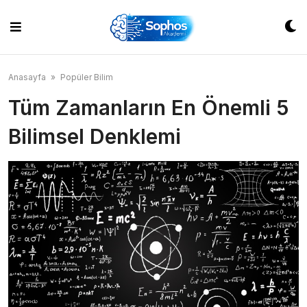
Skip
to
content
Anasayfa
»
Popüler Bilim
Tüm Zamanların En Önemli 5
Bilimsel Denklemi