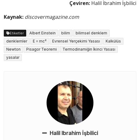
Çeviren:
Halil İbrahim İşbilici
Kaynak:
discovermagazine.com
Albert Einstein
bilim
bilimsel denklem
Etiketler
denklemler
E = mc²
Evrensel Yerçekimi Yasası
Kalkülüs
Newton
Pisagor Teoremi
Termodinamiğin İkinci Yasası
yasalar
Halil Ibrahim İşbilici