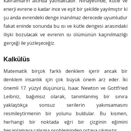
kavramların altında yatmaktadır. Nihayetinde, kütle ve
enerji evrene o kadar ince ve eşit bir şekilde yayılmıştır ki
şu anda evrendeki denge inanılmaz derecede uyumludur
fakat eninde sonunda bu ısı ve kütle dengesi arasındaki
ilişki bozulacak ve evrenin ısı ölümünün kaçınılmazlığı
gerçeği ile yüzleşeceğiz.
Kalkülüs
Matematik birçok farklı denklem içerir ancak bir
denklem insanlık için çok büyük önem arz eder. İki
önemli 17. yüzyıl düşünürü, Isaac Newton ve Gottfried
Leibniz, bağımsız olarak, tanımlanmış bir sınıra
yaklaştıkça sonsuz serilerin yakınsamasını
resmileştirmenin bir yolunu buldular. Bu kısmen,
herhangi bir noktada eğri bir çizginin eğimini
hesaplamaya çalışma probleminden ortaya çıkmıştır.