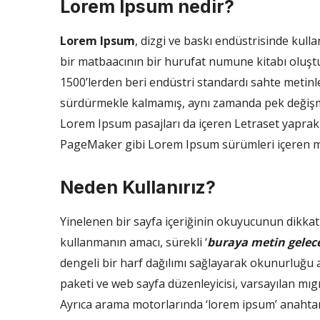
Lorem Ipsum nedir?
Lorem Ipsum
, dizgi ve baskı endüstrisinde kull
bir matbaacının bir hurufat numune kitabı oluştur
1500’lerden beri endüstri standardı sahte metinler
sürdürmekle kalmamış, aynı zamanda pek değişmed
Lorem Ipsum pasajları da içeren Letraset yaprak
PageMaker gibi Lorem Ipsum sürümleri içeren mas
Neden Kullanırız?
Yinelenen bir sayfa içeriğinin okuyucunun dikkati
kullanmanın amacı, sürekli ‘
buraya metin gelec
dengeli bir harf dağılımı sağlayarak okunurluğu 
paketi ve web sayfa düzenleyicisi, varsayılan mı
Ayrıca arama motorlarında ‘lorem ipsum’ anahtar