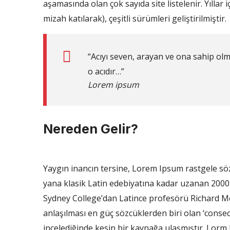
aşamasında olan çok sayıda site listelenir. Yıllar 
mizah katılarak), çeşitli sürümleri geliştirilmiştir.
“Acıyı seven, arayan ve ona sahip ol
o acıdır…”
Lorem ipsum
Nereden Gelir?
Yaygın inancın tersine, Lorem Ipsum rastgele sö
yana klasik Latin edebiyatına kadar uzanan 2000 y
Sydney College’dan Latince profesörü Richard M
anlaşılması en güç sözcüklerden biri olan ‘conse
incelediğinde kesin bir kaynağa ulaşmıştır. Lorm