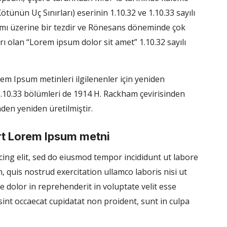
ünün Uç Sınırları) eserinin 1.10.32 ve 1.10.33 sayılı
amı üzerine bir tezdir ve Rönesans döneminde çok
ı olan “Lorem ipsum dolor sit amet” 1.10.32 sayılı
em Ipsum metinleri ilgilenenler için yeniden
e 1.10.33 bölümleri de 1914 H. Rackham çevirisinden
nden yeniden üretilmiştir.
art Lorem Ipsum metni
cing elit, sed do eiusmod tempor incididunt ut labore
 quis nostrud exercitation ullamco laboris nisi ut
 dolor in reprehenderit in voluptate velit esse
 sint occaecat cupidatat non proident, sunt in culpa