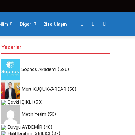
ilim
Diğer
Bize Ulaşın
Yazarlar
Sophos Akademi
(596)
Mert KÜÇÜKVARDAR
(58)
Şevki IŞIKLI
(53)
Metin Yetim
(50)
Duygu AYDEMİR
(48)
Halil Ibrahim İŞBİLİCİ
(37)