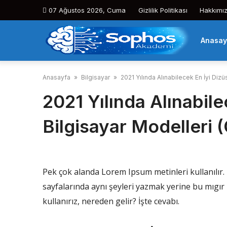
Skip
07 Ağustos 2026, Cuma
Gizlilik Politikası
Hakkımı
to
content
Anasay
Anasayfa
»
Bilgisayar
»
2021 Yılında Alınabilecek En İyi Dizü
2021 Yılında Alınabile
Bilgisayar Modelleri 
Pek çok alanda Lorem Ipsum metinleri kullanılır.
sayfalarında aynı şeyleri yazmak yerine bu mıgır 
kullanırız, nereden gelir? İşte cevabı.