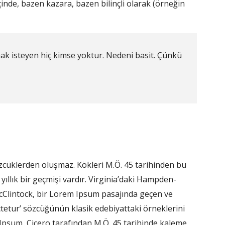
içinde, bazen kazara, bazen bilinçli olarak (örneğin
mak isteyen hiç kimse yoktur. Nedeni basit. Çünkü
zcüklerden oluşmaz. Kökleri M.Ö. 45 tarihinden bu
ıllık bir geçmişi vardır. Virginia’daki Hampden-
cClintock, bir Lorem Ipsum pasajında geçen ve
ctetur’ sözcüğünün klasik edebiyattaki örneklerini
 Ipsum, Çiçero tarafından M.Ö. 45 tarihinde kaleme