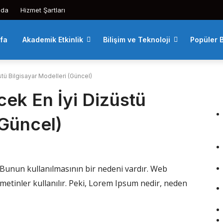
zda
Hizmet Şartları
fa
Akademik Etkinlik
Bilişim ve Teknoloji
Popüler B
stü Bilgisayar Modelleri (Güncel)
cek En İyi Dizüstü
(Güncel)
 Bunun kullanılmasının bir nedeni vardır. Web
metinler kullanılır. Peki, Lorem Ipsum nedir, neden