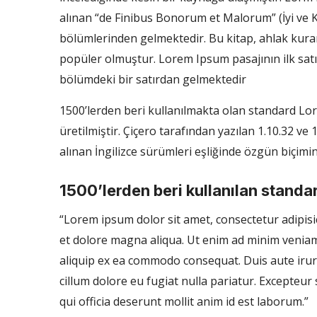
alınan “de Finibus Bonorum et Malorum” (İyi ve Köt
bölümlerinden gelmektedir. Bu kitap, ahlak kur
popüler olmuştur. Lorem Ipsum pasajının ilk satır
bölümdeki bir satırdan gelmektedir
1500’lerden beri kullanılmakta olan standard Lor
üretilmiştir. Çiçero tarafından yazılan 1.10.32 v
alınan İngilizce sürümleri eşliğinde özgün biçimi
1500’lerden beri kullanılan stand
“Lorem ipsum dolor sit amet, consectetur adipisi
et dolore magna aliqua. Ut enim ad minim veniam,
aliquip ex ea commodo consequat. Duis aute irure
cillum dolore eu fugiat nulla pariatur. Excepteur
qui officia deserunt mollit anim id est laborum.”