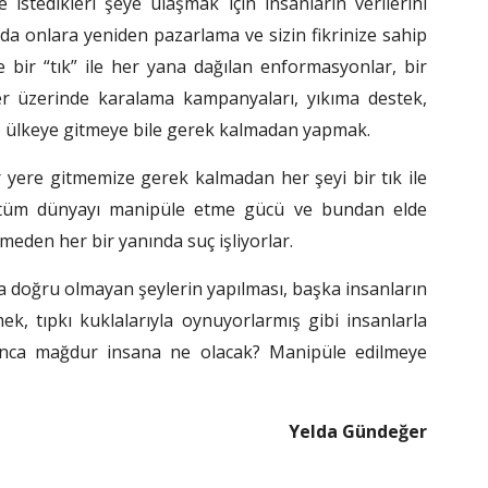
 istedikleri şeye ulaşmak için insanların verilerini
da onlara yeniden pazarlama ve sizin fikrinize sahip
 bir “tık” ile her yana dağılan enformasyonlar, bir
er üzerinde karalama kampanyaları, yıkıma destek,
o ülkeye gitmeye bile gerek kalmadan yapmak.
 yere gitmemize gerek kalmadan her şeyi bir tık ile
n tüm dünyayı manipüle etme gücü ve bundan elde
meden her bir yanında suç işliyorlar.
 doğru olmayan şeylerin yapılması, başka insanların
, tıpkı kuklalarıyla oynuyorlarmış gibi insanlarla
Bunca mağdur insana ne olacak? Manipüle edilmeye
Yelda Gündeğer