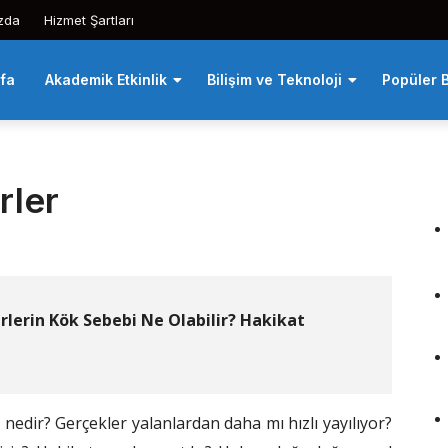
zda
Hizmet Şartları
fa
Akademik Etkinlik
Bilişim ve Teknoloji
Popüler B
rler
rlerin Kök Sebebi Ne Olabilir? Hakikat
nedir? Gerçekler yalanlardan daha mı hızlı yayılıyor?