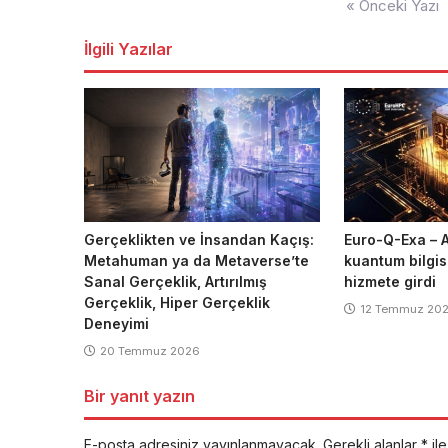
« Önceki Yazı
gezinmesi
İlgili Yazılar
Gerçeklikten ve İnsandan Kaçış:
Euro-Q-Exa – A
Metahuman ya da Metaverse’te
kuantum bilgis
Sanal Gerçeklik, Artırılmış
hizmete girdi
Gerçeklik, Hiper Gerçeklik
12 Temmuz 20
Deneyimi
20 Temmuz 2026
Bir yanıt yazın
E-posta adresiniz yayınlanmayacak.
Gerekli alanlar
*
ile