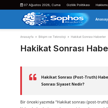
Skip
07 Ağustos 2026, Cuma
Gizlilik Politikası
Hakkımı
to
content
Anasay
Anasayfa
»
Bilişim ve Teknoloji
»
Hakikat Sonrası Haberler
Hakikat Sonrası Habe
Hakikat Sonrası (Post-Truth) Habe
Sonrası Siyaset Nedir?
Bir önceki yazımda “Hakikat sonrası (post-truth) 