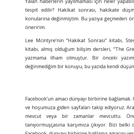
Yalan haberlerin yayılmaması için neler yapabili
tespit edilir? Hakikat sonrası, hakikate düş
konularına değinmiştim. Bu yazıya geçmeden ö
öneririm.
Lee Mcintyre’nin “Hakikat Sonrası” kitabı, St
kitabı, almış olduğum bilişim dersleri, “The Gr
yazmama ilham olmuştur. Bir önceki yazım
değinmediğim bir konuyu, bu yazıda kendi düşünc
Facebook’un amacı dünyayı birbirine bağlamak. Ora
ve hoşumuza giden sayfaları takip ediyoruz. Ara
mevcut veya bir zamanlar mevcuttu. Öneri
tanıyormuşçasına karşımıza çıkıyor. Bizi belki 
Facebook, dünyayı birbirine bağlama amacını yeri