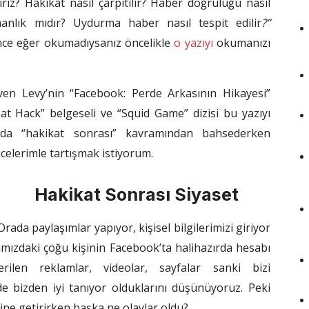
riz? Hakikat nasıl çarpıtılır? Haber doğruluğu nasıl
manlık mıdır? Uydurma haber nasıl tespit edilir
?”
nce eğer okumadıysanız öncelikle
o yazıyı
okumanızı
even Levy’nin “Facebook: Perde Arkasının Hikayesi”
eat Hack” belgeseli ve “Squid Game” dizisi bu yazıyı
da “hakikat sonrası” kavramından bahsederken
elerimle tartışmak istiyorum.
Hakikat Sonrası Siyaset
da paylaşımlar yapıyor, kişisel bilgilerimizi giriyor
mızdaki çoğu kişinin Facebook’ta halihazırda hesabı
len reklamlar, videolar, sayfalar sanki bizi
de bizden iyi tanıyor olduklarını düşünüyoruz. Peki
ne getirirken başka ne olaylar oldu?