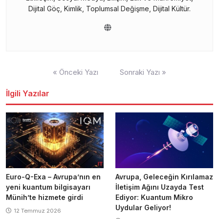
Dijital Göç, Kimlik, Toplumsal Değişme, Dijital Kültür.
Yazı
« Önceki Yazı
Sonraki Yazı »
gezinmesi
İlgili Yazılar
Euro-Q-Exa – Avrupa’nın en
Avrupa, Geleceğin Kırılamaz
yeni kuantum bilgisayarı
İletişim Ağını Uzayda Test
Münih’te hizmete girdi
Ediyor: Kuantum Mikro
Uydular Geliyor!
12 Temmuz 2026