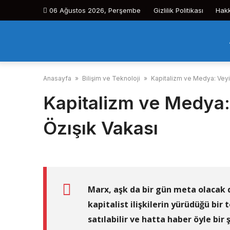
Skip
06 Ağustos 2026, Perşembe
Gizlilik Politikası
Hak
to
content
Anasayfa
»
Bilişim ve Teknoloji
»
Kapitalizm ve Medya: Veyi
Kapitalizm ve Medya:
Özışık Vakası
Marx, aşk da bir gün meta olacak 
kapitalist ilişkilerin yürüdüğü bir
satılabilir ve hatta haber öyle bir 