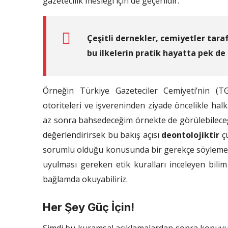
gazetecilik mesleği için de geçerlidir.
Çeşitli dernekler, cemiyetler tara
bu ilkelerin pratik hayatta pek de 
Örneğin Türkiye Gazeteciler Cemiyeti’nin (
otoriteleri ve işvereninden ziyade öncelikle ha
az sonra bahsedeceğim örnekte de görülebileceği 
değerlendirirsek bu bakış açısı
deontolojiktir
çü
sorumlu olduğu konusunda bir gerekçe söylemez.
uyulması gereken etik kuralları inceleyen bilim
bağlamda okuyabiliriz.
Her Şey Güç İçin!