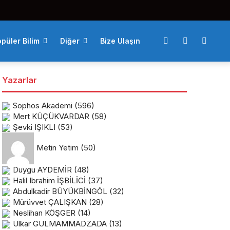
püler Bilim
Diğer
Bize Ulaşın
Yazarlar
Sophos Akademi
(596)
Mert KÜÇÜKVARDAR
(58)
Şevki IŞIKLI
(53)
Metin Yetim
(50)
Duygu AYDEMİR
(48)
Halil Ibrahim İŞBİLİCİ
(37)
Abdulkadir BÜYÜKBİNGÖL
(32)
Mürüvvet ÇALIŞKAN
(28)
Neslihan KÖŞGER
(14)
Ulkar GULMAMMADZADA
(13)