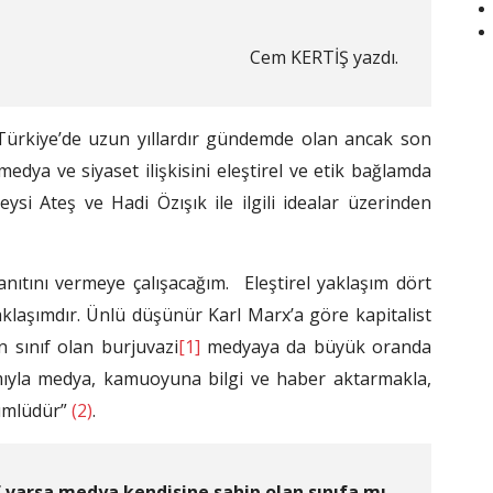
Cem KERTİŞ yazdı.
 Türkiye’de uzun yıllardır gündemde olan ancak son
ya ve siyaset ilişkisini eleştirel ve etik bağlamda
si Ateş ve Hadi Özışık ile ilgili idealar üzerinden
anıtını vermeye çalışacağım. Eleştirel yaklaşım dört
yaklaşımdır. Ünlü düşünür Karl Marx’a göre kapitalist
 sınıf olan burjuvazi
[1]
medyaya da büyük oranda
mıyla medya, kamuoyuna bilgi ve haber aktarmakla,
ümlüdür”
(2)
.
f varsa medya kendisine sahip olan sınıfa mı