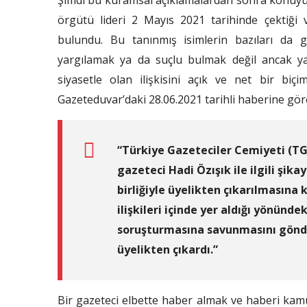
Şimdi bu kuramsal açıklamalardan sonra konuyu 
örgütü lideri 2 Mayıs 2021 tarihinde çektiği vid
bulundu. Bu tanınmış isimlerin bazıları da g
yargılamak ya da suçlu bulmak değil ancak yay
siyasetle olan ilişkisini açık ve net bir biç
Gazeteduvar’daki 28.06.2021 tarihli haberine gör
“Türkiye Gazeteciler Cemiyeti (T
gazeteci Hadi Özışık ile ilgili şika
birliğiyle üyelikten çıkarılmasına
ilişkileri içinde yer aldığı yönünde
soruşturmasına savunmasını gönder
üyelikten çıkardı.”
Bir gazeteci elbette haber almak ve haberi kam