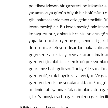
politikayı izleyen bir gazeteci, politikacılar
yaşamın veya günün büyük bir bölümünü onla
gibi bakması anlamına asla gelmemelidir. Bütü
insan mesleğidir. Bu insan mesleğinde insan
konuşursunuz, onları izlersiniz, onların gö
yaparken, onların yerine geçmemeleri gerekir
durup, onları izleyen, dışardan bakan olmanız
geçerseniz artık izleyen ve aktaran olmaktan 
gazeteci için olabilecek en kötü pozisyonlarda
getiremez hale gelirsin. Türkiye’de son dö
gazeteciliğe çok büyük zarar veriyor. Ve gaze
gazeteci kendisine sunulanı aktarır. Son gü
otelinde tatil yapmak falan bunlar zaten ga
işler. Yapmışlarsa bu gazetecilerin gazetecil
Bildirici şöyle devam ediyor: