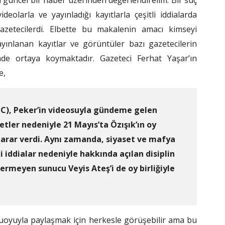
güncel bir haber üzerinden değerlendirelim. Bir suç
eolarla ve yayınladığı kayıtlarla çeşitli iddialarda
azetecilerdi. Elbette bu makalenin amacı kimseyi
ınlanan kayıtlar ve görüntüler bazı gazetecilerin
imde ortaya koymaktadır. Gazeteci Ferhat Yaşar’ın
e,
GC), Peker’in videosuyla gündeme gelen
yetler nedeniyle 21 Mayıs’ta Özışık’ın oy
 karar verdi. Aynı zamanda, siyaset ve mafya
ki iddialar nedeniyle hakkında açılan disiplin
meyen sunucu Veyis Ateş’i de oy birliğiyle
uoyuyla paylaşmak için herkesle görüşebilir ama bu