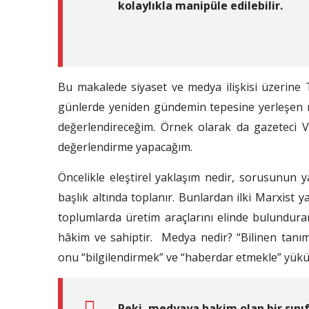
kolaylıkla manipüle edilebilir.
Bu makalede siyaset ve medya ilişkisi üzerine
günlerde yeniden gündemin tepesine yerleşen med
değerlendireceğim. Örnek olarak da gazeteci Vey
değerlendirme yapacağım.
Öncelikle eleştirel yaklaşım nedir, sorusunun y
başlık altında toplanır. Bunlardan ilki Marxist 
toplumlarda üretim araçlarını elinde bulunduran
hâkim ve sahiptir. Medya nedir? “Bilinen tanı
onu “bilgilendirmek” ve “haberdar etmekle” yük
Peki, medyaya hakim olan bir sını