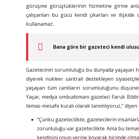
görüşme görüştüklerinin hizmetine girme an
çalışanları bu gücü kendi çıkarları ve ilişkide 
kullanamaz.
Bana göre bir gazeteci kendi ulus
Gazetecinin sorumluluğu bu dünyada yaşayan her 
diyerek nükleer santrali destekleyen siyasetçi
yaşayan tüm canlıların sorumluluğunu düşüner
Yaşar, medya ombudsmanı gazeteci Faruk Bildirici
temas-mesafe kuralı olarak tanımlıyoruz,” diyen B
“Çünkü gazetecilikte, gazetecilerin insanlarl
zorunluluğu var gazetecilikte. Ama bu teması
kendisini onun yerine koyacak biçimde olm