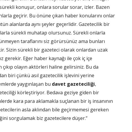
la sürekli konuşur, onlara sorular sorar, izler. Bazen
rla geçirir. Bu önüne çıkan haber konularını onlar
n alanlarda aynı şeyler geçerlidir. Gazetecilik bir
larla sürekli muhatap olursunuz. Sürekli onlarla
rünmeyen taraflarını siz görürsünüz ama bunları
. Sizin sürekli bir gazeteci olarak onlardan uzak
 gerekir. Eğer haber kaynağı ile çok iç içe
çıkıp olayın aktörleri haline gelirsiniz. Bu da
n biri çünkü asıl gazetecilik işlevini yerine
nemlerde yaygınlaşan bu
davet gazeteciliği
,
teciliği körleştiriyor. Bedava geziye giden bir
nlerde kara para aklamakla suçlanan bir iş insanının
zetecilerin asla aklından bile geçirmemesi gereken
iğini sorgulamak biz gazetecilere düşer.”