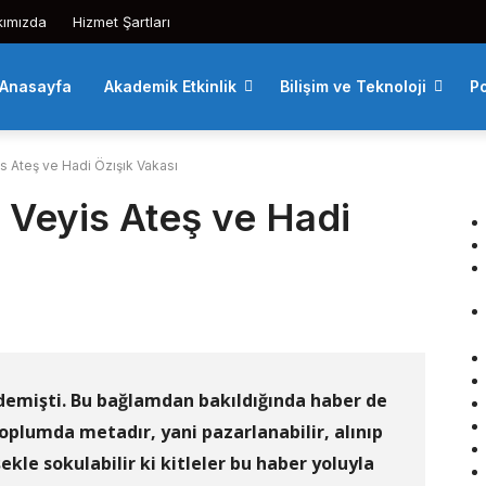
kımızda
Hizmet Şartları
Anasayfa
Akademik Etkinlik
Bilişim ve Teknoloji
Po
s Ateş ve Hadi Özışık Vakası
 Veyis Ateş ve Hadi
demişti. Bu bağlamdan bakıldığında haber de
 toplumda metadır, yani pazarlanabilir, alınıp
şekle sokulabilir ki kitleler bu haber yoluyla