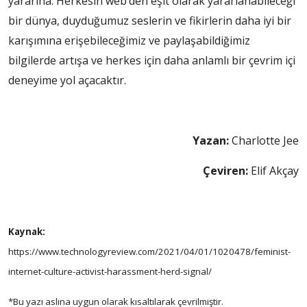
yararına. Herkesin web’den eşit olarak yararlanabileceği
bir dünya, duyduğumuz seslerin ve fikirlerin daha iyi bir
karışımına erişebileceğimiz ve paylaşabildiğimiz
bilgilerde artışa ve herkes için daha anlamlı bir çevrim içi
deneyime yol açacaktır.
Yazan:
Charlotte Jee
Çeviren:
Elif Akçay
Kaynak:
https://www.technologyreview.com/2021/04/01/1020478/feminist-
internet-culture-activist-harassment-herd-signal/
*Bu yazı aslına uygun olarak kısaltılarak çevrilmiştir.