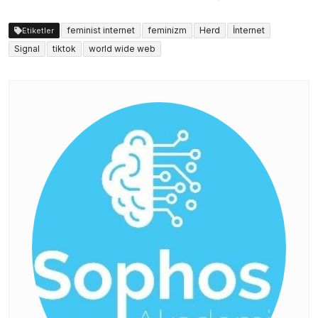
feminist internet
feminizm
Herd
İnternet
Etiketler
Signal
tiktok
world wide web