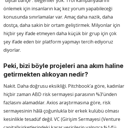
“dijital bahçe”. Beğeniler yok. Trol kampanyalarını
önlemek için insanların kaç kez yorum yapabileceği
konusunda sınırlamalar var. Amaç daha nazik, daha
dostça, daha sakin bir ortam geliştirmek. Milyonlar için
hiçbir şey ifade etmeyen daha küçük bir grup için çok
şey ifade eden bir platform yapmayı tercih ediyoruz
diyorlar.
Peki, bizi böyle projeleri ana akım haline
getirmekten alıkoyan nedir?
Nakit. Daha doğrusu eksikliği. Pitchbook’a göre, kadınlar
hiçbir zaman ABD risk sermayesi parasının %3’ünden
fazlasını alamadılar. Axios araştırmasına göre, risk
sermayesinin hâlâ çoğunlukla bir erkek kulübü olması
kesinlikle tesadüf değil. VC (Girişim Sermayesi (Venture
capital)şirketlerindeki karar vericilerin yalnızca %14’ü