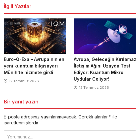
İlgili Yazılar
Euro-Q-Exa – Avrupa’nın en
Avrupa, Geleceğin Kırılamaz
yeni kuantum bilgisayarı
İletişim Ağını Uzayda Test
Münih’te hizmete girdi
Ediyor: Kuantum Mikro
Uydular Geliyor!
12 Temmuz 2026
12 Temmuz 2026
Bir yanıt yazın
E-posta adresiniz yayınlanmayacak.
Gerekli alanlar
*
ile
işaretlenmişlerdir