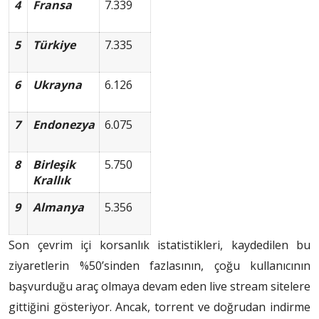
4
Fransa
7.339
5
Türkiye
7.335
6
Ukrayna
6.126
7
Endonezya
6.075
8
Birleşik
5.750
Krallık
9
Almanya
5.356
Son çevrim içi korsanlık istatistikleri, kaydedilen bu
ziyaretlerin %50’sinden fazlasının, çoğu kullanıcının
başvurduğu araç olmaya devam eden live stream sitelere
gittiğini gösteriyor. Ancak, torrent ve doğrudan indirme