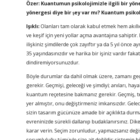
Özer: Kuantumun psikolojimizle ilgili bir yö
yönergesi diye bir şey var mı? Kuantum psik
Işıklı:
Olanları tam olarak kabul etmek hem akıllıca 
ve keşif için yeni yollar açma avantajına sahipti
ilişkiniz şimdilerde çok zayıftır ya da 5 yıl önce 
35 yaşındasınızdır ve harika bir işiniz vardır fakat 
dindiremiyorsunuzdur.
Böyle durumlar da dahil olmak üzere, zamanı geçm
gerekir. Geçmişi, geleceği ve şimdiyi; anıları, ha
kuantum reçetesine bakmanız gerekir. Geçmiş, ter
yer almıştır, onu değiştirmeniz imkansızdır. Gelec
sizin tasarım gücünüze amade bir açıklıkta durma
evreninizde sürekli dallanıp budaklanırsınız. Dik
karar verin. Seçim zorunludur, yapmazsanız değiş
sorumluluğu tümüyle size ait değildir; sistemin 