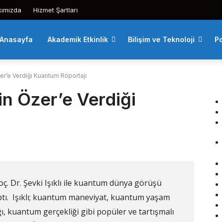
kımızda
Hizmet Şartları
Anasayfa
Akademik Etkinlik
Bilişim ve Teknoloji
Po
zer’e Verdiği Kuantum Röportajı
in Özer’e Verdiği
ç. Dr. Şevki Işıklı ile kuantum dünya görüşü
ptı. Işıklı; kuantum maneviyat, kuantum yaşam
, kuantum gerçekliği gibi popüler ve tartışmalı