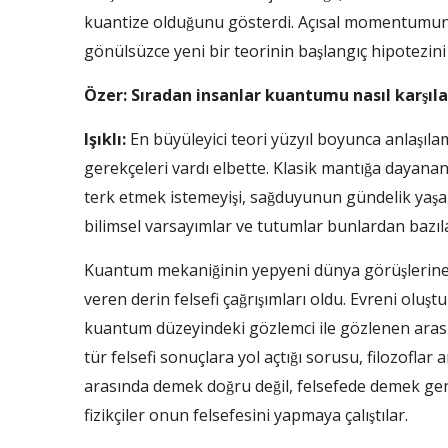
kuantize olduğunu gösterdi. Açısal momentumun, s
gönülsüzce yeni bir teorinin başlangıç hipotezini 
Özer: Sıradan insanlar kuantumu nasıl karşıla
Işıklı:
En büyüleyici teori yüzyıl boyunca anlaşılam
gerekçeleri vardı elbette. Klasik mantığa dayanan eg
terk etmek istemeyişi, sağduyunun gündelik ya
bilimsel varsayımlar ve tutumlar bunlardan bazıla
Kuantum mekaniğinin yepyeni dünya görüşlerin
veren derin felsefi çağrışımları oldu. Evreni oluş
kuantum düzeyindeki gözlemci ile gözlenen aras
tür felsefi sonuçlara yol açtığı sorusu, filozoflar
arasında demek doğru değil, felsefede demek gerek
fizikçiler onun felsefesini yapmaya çalıştılar.