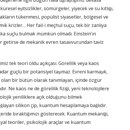
değerlerle ilgili bugün hala uğraştığımız devasa
, küresel eşitsizlikler, sömürgeler, yiyecek ve su kıtlığı,
ynakların tükenmesi, popülist siyasetler, bölgesel ve
nomik krizler… Her fail-i meçhul suçu, tek bir zanlıya
şka suçlu bulmak mümkün olmadı. Einstein’ın
rumlar getirse de mekanik evren tasavvurundan taviz
iz tek teori oldu açıkçası. Görelilik veya kaos
ar güçlü bir potansiyel taşımaz. Evreni karmaşık,
olan bir bütün olarak tanımlayan, içinde özgür
r. Ne kaos ne de görelilik fiziği, yeni teknolojilere
olojik yeniliklere açık olduğunu bilmek
 sağlayan silikon çip, kuantum hesaplamaya bağlıdır.
da geride bıraktığımızı gösterecek. Kuantum mekaniği,
al teoriler, psikolojik araçlar ve kuantum