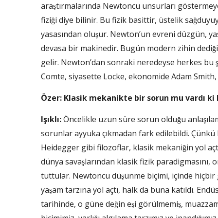
araştırmalarında Newtoncu unsurları göstermeye c
fiziği diye bilinir. Bu fizik basittir, üstelik sağd
yasasından oluşur. Newton’un evreni düzgün, yas
devasa bir makinedir. Bugün modern zihin dediğim
gelir. Newton’dan sonraki neredeyse herkes bu ş
Comte, siyasette Locke, ekonomide Adam Smith, yo
Özer: Klasik mekanikte bir sorun mu vardı ki
Işıklı:
Öncelikle uzun süre sorun olduğu anlaşılama
sorunlar ayyuka çıkmadan fark edilebildi. Çünkü
Heidegger gibi filozoflar, klasik mekaniğin yol açtı
dünya savaşlarından klasik fizik paradigmasını, 
tuttular. Newtoncu düşünme biçimi, içinde hiçb
yaşam tarzına yol açtı, halk da buna katıldı. Endüst
tarihinde, o güne değin eşi görülmemiş, muazza