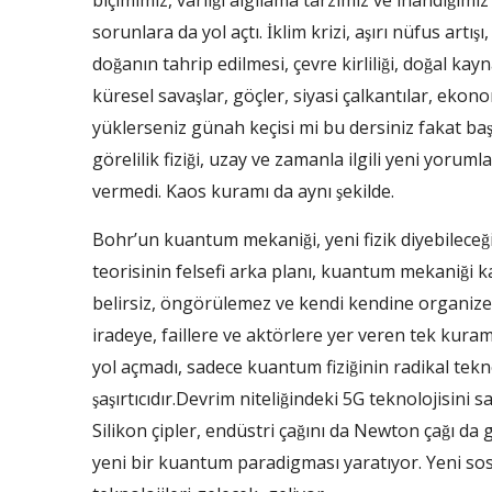
biçimimiz, varlığı algılama tarzımız ve inandığımız 
sorunlara da yol açtı. İklim krizi, aşırı nüfus artışı
doğanın tahrip edilmesi, çevre kirliliği, doğal ka
küresel savaşlar, göçler, siyasi çalkantılar, eko
yüklerseniz günah keçisi mi bu dersiniz fakat ba
görelilik fiziği, uzay ve zamanla ilgili yeni yo
vermedi. Kaos kuramı da aynı şekilde.
Bohr’un kuantum mekaniği, yeni fizik diyebileceğim
teorisinin felsefi arka planı, kuantum mekaniği kad
belirsiz, öngörülemez ve kendi kendine organize 
iradeye, faillere ve aktörlere yer veren tek kuramdı
yol açmadı, sadece kuantum fiziğinin radikal tekn
şaşırtıcıdır.Devrim niteliğindeki 5G teknolojisini
Silikon çipler, endüstri çağını da Newton çağı 
yeni bir kuantum paradigması yaratıyor. Yeni sosy