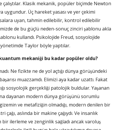
̧alıştılar. Klasik mekanik, popüler biçimde Newton
uyuya uygundur. Üç hareket yasası ve yer çekimi
alara uyan, tahmin edilebilir, kontrol edilebilir
izde de bu güçlü neden-sonuç zinciri şablonu akla
ablonu kullandı. Psikolojide Freud, sosyolojide
̈netimde Taylor böyle yaptılar.
 kuantum mekaniği bu kadar popüler oldu?
dı. Ne fizikte ne de yol açtığı dünya görüşündeki
 başarısı muazzamdı. Elimizi aya kadar uzattı. Fakat
ğı sosyolojik gerçekliği patolojik buldular. Yaşanan
ona dayanan modern dünya görüşünü sorumlu
ir gizemin ve metafiziğin olmadığı, modern denilen bir
ri çağı, aslında bir makine çağıydı. Ve insanlık
m bir ilerleme ve zenginlik sağladı ancak varoluş