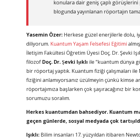
konulara dair geniş çaplı görüşlerini 
blogunda yayınlanan röportajın tamam
Yasemin Özer:
Herkese güzel enerjilerle dolu, iyiy
diliyorum.
Kuantum Yaşam Felsefesi Eğitimi
almıs
İletişim Fakültesi Öğretim Üyesi Doç. Dr. Şevki
filozof
Doç. Dr. Şevki Işıklı
ile “kuantum dünya gör
bir röportaj yaptık. Kuantum fiziği çalışmaları 
fiziğini anlamıyorsanız üzülmeyin çünkü kimse 
röportajımıza başlarken çok şaşıracağınız bir ko
sorumuzu soralım.
Herkes kuantumdan bahsediyor. Kuantum manev
geçen günlerde, sosyal medyada çok tartışıld
Işıklı:
Bilim insanları 17. yüzyıldan itibaren Newton