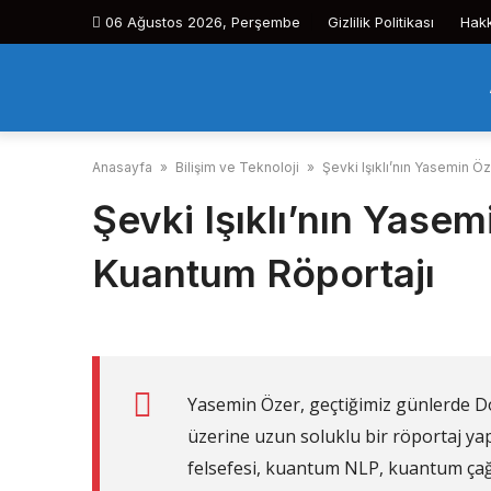
Skip
06 Ağustos 2026, Perşembe
Gizlilik Politikası
Hak
to
content
Anasayfa
»
Bilişim ve Teknoloji
»
Şevki Işıklı’nın Yasemin Ö
Şevki Işıklı’nın Yasem
Kuantum Röportajı
Yasemin Özer, geçtiğimiz günlerde Do
üzerine uzun soluklu bir röportaj ya
felsefesi, kuantum NLP, kuantum çağı