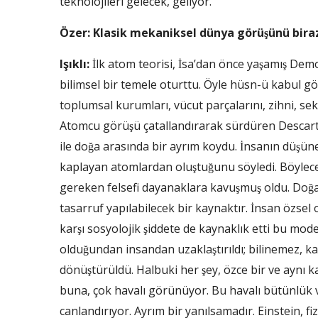
teknolojileri gelecek, geliyor.
Özer: Klasik mekaniksel dünya görüşünü bir
Işıklı:
İlk atom teorisi, İsa’dan önce yaşamış Dem
bilimsel bir temele oturttu. Öyle hüsn-ü kabul gö
toplumsal kurumları, vücut parçalarını, zihni, sek
Atomcu görüşü çatallandırarak sürdüren Descarte
ile doğa arasında bir ayrım koydu. İnsanın düşünen
kaplayan atomlardan oluştuğunu söyledi. Böylece
gereken felsefi dayanaklara kavuşmuş oldu. Doğa
tasarruf yapılabilecek bir kaynaktır. İnsan özsel 
karşı sosyolojik şiddete de kaynaklık etti bu mode
olduğundan insandan uzaklaştırıldı; bilinemez, 
dönüştürüldü. Halbuki her şey, özce bir ve ay
buna, çok havalı görünüyor. Bu havalı bütünlü
canlandırıyor. Ayrım bir yanılsamadır. Einstein, fi