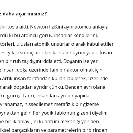
az daha açar mısınız?
okritos’a aitti. Newton fiziğini aynı atomcu anlayışı
rdü ki bu atomcu görüş, insanlar kendilerini,
törleri, ulusları atomik unsurlar olarak kabul ettiler.
s, yıkıcı sonuçları olan kritik bir ayrım yaptı. İnsan
 bir ruh taşıdığını iddia etti. Doğanın ise yer
 insan, doğa üzerinde tam bir aktör olmak için
 artık insan tarafından kullanılabilecek, üzerinde
olarak doğadan ayrıdır çünkü. Benden ayrı olana
rn görüş. Tanrı, insandan ayrı bir yapıda
kavranamaz, hissedilemez metafizik bir gizeme
nı kaynaktan gelir. Periyodik tablonun gizemi diyelim
k ve birlik anlayışını kuantum mekaniği yeniden
ziksel parçacıkların ve parametrelerin birbirinden