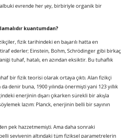
Halbuki evrende her şey, birbiriyle organik bir
anlamalıdır kuantumdan?
̧iler, fizik tarihindeki en başarılı hatta en
tiraf ederler; Einstein, Bohm, Schrödinger gibi birkaç
niği tuhaf, hatalı, en azından eksiktir. Bu tuhaflık
f bir fizik teorisi olarak ortaya çıktı. Alan fizikçi
a denir buna, 1900 yılında önermişti yani 123 yıllık
deki enerjinin dışarı çıkarken sürekli bir akışla
u söylemek lazım: Planck, enerjinin belli bir sayının
rinden pek hazzetmemişti. Ama daha sonraki
belli seviyenin altındaki tüm fiziksel parametrelerin