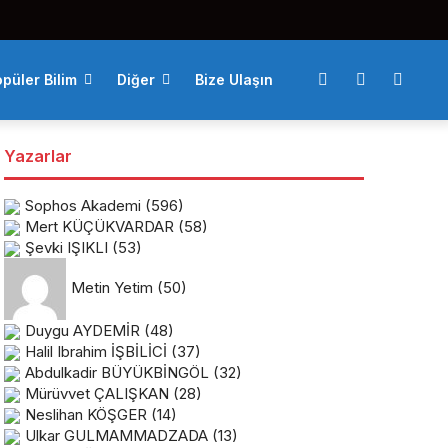
püler Bilim
Diğer
Bize Ulaşın
Yazarlar
Sophos Akademi
(596)
Mert KÜÇÜKVARDAR
(58)
Şevki IŞIKLI
(53)
Metin Yetim
(50)
Duygu AYDEMİR
(48)
Halil Ibrahim İŞBİLİCİ
(37)
Abdulkadir BÜYÜKBİNGÖL
(32)
Mürüvvet ÇALIŞKAN
(28)
Neslihan KÖŞGER
(14)
Ulkar GULMAMMADZADA
(13)