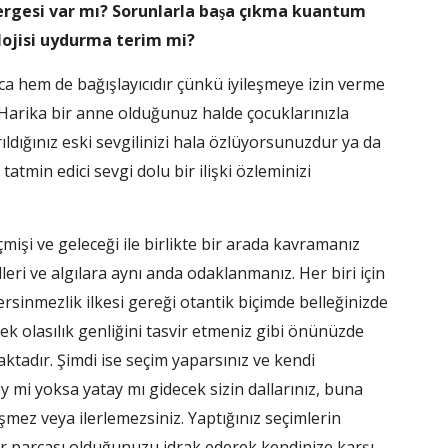
nergesi var mı? Sorunlarla başa çıkma kuantum
olojisi uydurma terim mi?
hem de bağışlayıcıdır çünkü iyileşmeye izin verme
r. Harika bir anne olduğunuz halde çocuklarınızla
ayrıldığınız eski sevgilinizi hala özlüyorsunuzdur ya da
tatmin edici sevgi dolu bir ilişki özleminizi
işi ve geleceği ile birlikte bir arada kavramanız
yalleri ve algılara aynı anda odaklanmanız. Her biri için
sinmezlik ilkesi gereği otantik biçimde belleğinizde
ek olasılık genliğini tasvir etmeniz gibi önünüzde
ktadır. Şimdi ise seçim yaparsınız ve kendi
ey mi yoksa yatay mı gidecek sizin dallarınız, buna
mez veya ilerlemezsiniz. Yaptığınız seçimlerin
bir parçası olduğunuzu idrak ederek kendinize karşı