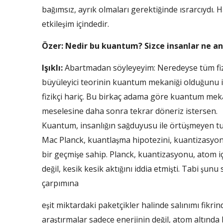
bağımsız, ayrık olmaları gerektiğinde ısrarcıydı. 
etkileşim içindedir.
Özer: Nedir bu kuantum? Sizce insanlar ne 
Işıklı:
Abartmadan söyleyeyim: Neredeyse tüm fizikc
büyüleyici teorinin kuantum mekaniği olduğunu i
fizikçi hariç. Bu birkaç adama göre kuantum meka
meselesine daha sonra tekrar döneriz istersen.
Kuantum, insanlığın sağduyusu ile örtüşmeyen tuha
Mac Planck, kuantlaşma hipotezini, kuantizasyon d
bir geçmişe sahip. Planck, kuantizasyonu, atom için
değil, kesik kesik aktığını iddia etmişti. Tabi şun
çarpımına
eşit miktardaki paketçikler halinde salınımı fik
araştırmalar sadece enerjinin değil, atom altında 