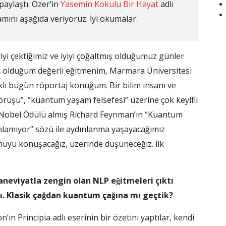
paylaştı. Özer’in
Yasemin Kokulu Bir Hayat
adlı
ını aşağıda veriyoruz. İyi okumalar.
i çektiğimiz ve iyiyi çoğaltmış olduğumuz günler
̧ olduğum değerli eğitmenim, Marmara Üniversitesi
 Işıklı bugün röportaj konuğum. Bir bilim insanı ve
üşü”, “kuantum yaşam felsefesi” üzerine çok keyifli
ile Nobel Ödülü almış Richard Feynman’ın “Kuantum
anlamıyor” sözü ile aydınlanma yaşayacağımız
nuyu konuşacağız, üzerinde düşüneceğiz. İlk
iyatla zengin olan NLP eğitmeleri çıktı
ı. Klasik çağdan kuantum çağına mı geçtik?
’ın Principia adlı eserinin bir özetini yaptılar, kendi