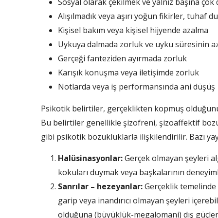
Sosyal olarak çekilmek ve yalnız başına ço
Alışılmadık veya aşırı yoğun fikirler, tuhaf 
Kişisel bakım veya kişisel hijyende azalma
Uykuya dalmada zorluk ve uyku süresinin a
Gerçeği fanteziden ayırmada zorluk
Karışık konuşma veya iletişimde zorluk
Notlarda veya iş performansında ani düşüş
Psikotik belirtiler, gerçeklikten kopmuş olduğunu
Bu belirtiler genellikle şizofreni, şizoaffektif bo
gibi psikotik bozukluklarla ilişkilendirilir. Bazı yay
Halüsinasyonlar:
Gerçek olmayan şeyleri al
kokuları duymak veya başkalarının deneyim
Sanrılar – hezeyanlar:
Gerçeklik temelinde 
garip veya inandırıcı olmayan şeyleri içerebi
olduğuna (büyüklük-megalomani) dış güçler t