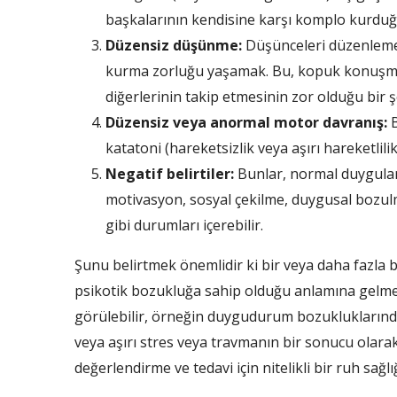
başkalarının kendisine karşı komplo kurdu
Düzensiz düşünme:
Düşünceleri düzenleme 
kurma zorluğu yaşamak. Bu, kopuk konuşma, 
diğerlerinin takip etmesinin zor olduğu bir 
Düzensiz veya anormal motor davranış:
B
katatoni (hareketsizlik veya aşırı hareketlili
Negatif belirtiler:
Bunlar, normal duyguları
motivasyon, sosyal çekilme, duygusal bozul
gibi durumları içerebilir.
Şunu belirtmek önemlidir ki bir veya daha fazla b
psikotik bozukluğa sahip olduğu anlamına gelmez.
görülebilir, örneğin duygudurum bozukluklarınd
veya aşırı stres veya travmanın bir sonucu olarak. 
değerlendirme ve tedavi için nitelikli bir ruh sağ