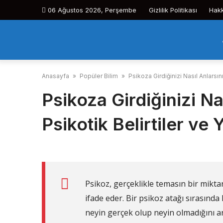
Skip
06 Ağustos 2026, Perşembe
Gizlilik Politikası
Hak
to
content
Anasayfa
»
Popüler Bilim
»
Psikoza Girdiğinizi Nasıl Anlarsını
Psikoza Girdiğinizi Nas
Psikotik Belirtiler ve
Psikoz, gerçeklikle temasın bir mikta
ifade eder. Bir psikoz atağı sırasında 
neyin gerçek olup neyin olmadığını a