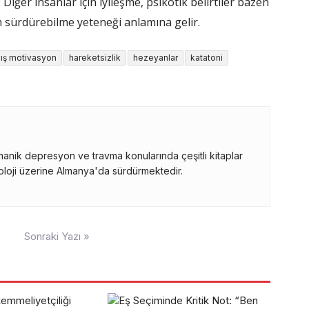
iğer insanlar için iyileşme, psikotik belirtiler bazen
am sürdürebilme yeteneği anlamına gelir.
ış motivasyon
hareketsizlik
hezeyanlar
katatoni
manik depresyon ve travma konularında çeşitli kitaplar
sikoloji üzerine Almanya'da sürdürmektedir.
Sonraki Yazı »