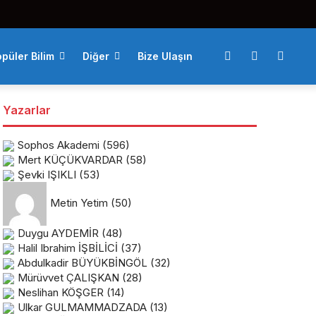
püler Bilim
Diğer
Bize Ulaşın
Yazarlar
Sophos Akademi
(596)
Mert KÜÇÜKVARDAR
(58)
Şevki IŞIKLI
(53)
Metin Yetim
(50)
Duygu AYDEMİR
(48)
Halil Ibrahim İŞBİLİCİ
(37)
Abdulkadir BÜYÜKBİNGÖL
(32)
Mürüvvet ÇALIŞKAN
(28)
Neslihan KÖŞGER
(14)
Ulkar GULMAMMADZADA
(13)