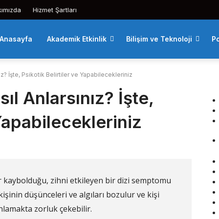
kımızda
Hizmet Şartları
Anasayfa
Akademik Etkinlik
Bilişim ve Teknoloji
Po
z? İşte, Psikotik Belirtiler ve Yapabilecekleriniz
ıl Anlarsınız? İşte,
 Yapabilecekleriniz
r kaybolduğu, zihni etkileyen bir dizi semptomu
kişinin düşünceleri ve algıları bozulur ve kişi
nlamakta zorluk çekebilir.