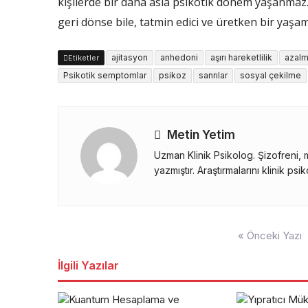
kişilerde bir daha asla psikotik dönem yaşanmaz. D
geri dönse bile, tatmin edici ve üretken bir yaş
ajitasyon
anhedoni
aşırı hareketlilik
azalm
Etiketler
Psikotik semptomlar
psikoz
sanrılar
sosyal çekilme
Metin Yetim
Uzman Klinik Psikolog. Şizofreni, 
yazmıştır. Araştırmalarını klinik p
Yazı
« Önceki Yazı
gezinmesi
İlgili Yazılar