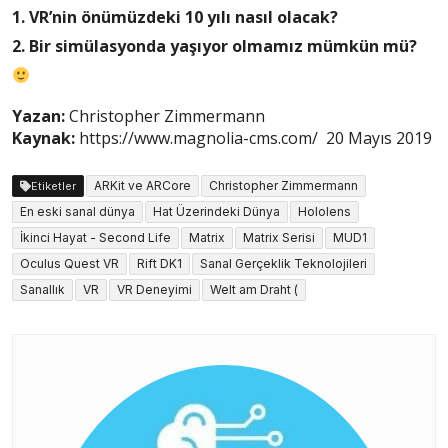
1. VR’nin önümüzdeki 10 yılı nasıl olacak?
2. Bir simülasyonda yaşıyor olmamız mümkün mü?
Yazan:
Christopher Zimmermann
Kaynak:
https://www.magnolia-cms.com/ 20 Mayıs 2019
ARKit ve ARCore
Christopher Zimmermann
Etiketler
En eski sanal dünya
Hat Üzerindeki Dünya
Hololens
İkinci Hayat - Second Life
Matrix
Matrix Serisi
MUD1
Oculus Quest VR
Rift DK1
Sanal Gerçeklik Teknolojileri
Sanallık
VR
VR Deneyimi
Welt am Draht (