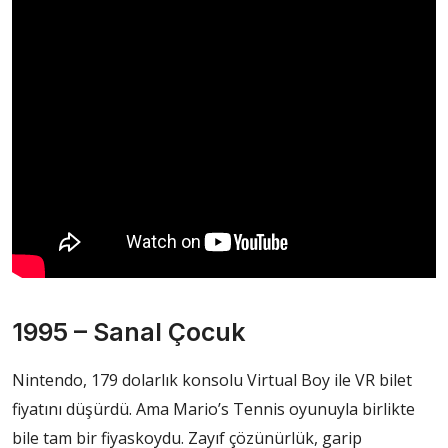
1995 – Sanal Çocuk
Nintendo, 179 dolarlık konsolu Virtual Boy ile VR bilet
fiyatını düşürdü. Ama Mario’s Tennis oyunuyla birlikte
bile tam bir fiyaskoydu. Zayıf çözünürlük, garip