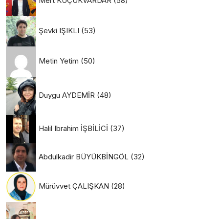
Mert KÜÇÜKVARDAR
(58)
Şevki IŞIKLI
(53)
Metin Yetim
(50)
Duygu AYDEMİR
(48)
Halil Ibrahim İŞBİLİCİ
(37)
Abdulkadir BÜYÜKBİNGÖL
(32)
Mürüvvet ÇALIŞKAN
(28)