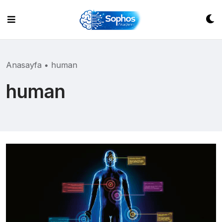
Skip
to
content
Anasayfa
•
human
human