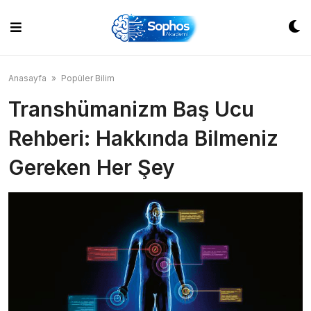
Skip
to
content
Anasayfa
»
Popüler Bilim
Transhümanizm Baş Ucu
Rehberi: Hakkında Bilmeniz
Gereken Her Şey