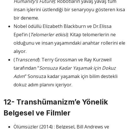
Humanity’s Future
): Robotların yavaş yavaş tüm
insan işlerini üstlendiği bir senaryoyu gösteren kısa
bir deneme.
Nobel ödüllü Elizabeth Blackburn ve Dr.Elissa
Epel’in (
Telomerler etkisi
): Kitap telomerlerin ne
olduğunu ve insan yaşamındaki anahtar rollerini ele
alıyor.
(
Transcend
): Terry Grossman ve Ray Kurzweil
tarafından “
Sonsuza Kadar Yaşamak için Dokuz
Adım
” Sonsuza kadar yaşamak için bilim destekli
dokuz adım planını içeriyor.
12- Transhümanizm’e Yönelik
Belgesel ve Filmler
Ölümsüzler (2014) : Belgesel, Bill Andrews ve