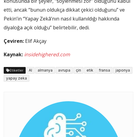
konusunda bir şeyler, “söylenmesi zor” olduğunu kabul
etti, ancak “bunun oldukça dikkat çekici olduğunu” ve
Pekin’in “Yapay Zekâ’nın nasıl kullanıldığı hakkında
diyaloğa açık olduğu” belirtebilir, dedi.
Çeviren:
Elif Akçay
Kaynak:
insidehighered.com
AI
almanya
avrupa
çin
etik
fransa
japonya
Etiketler
yapay zeka