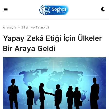
Skip
to
content
Anasayfa
»
Bilişim ve Teknoloji
Yapay Zekâ Etiği İçin Ülkeler
Bir Araya Geldi