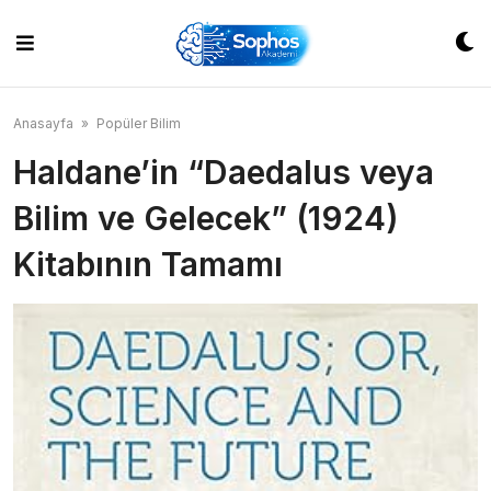
Skip
to
content
Anasayfa
»
Popüler Bilim
Haldane’in “Daedalus veya
Bilim ve Gelecek” (1924)
Kitabının Tamamı