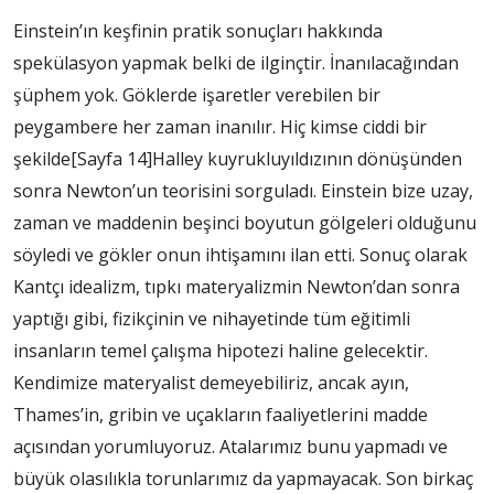
Einstein’ın keşfinin pratik sonuçları hakkında
spekülasyon yapmak belki de ilginçtir. İnanılacağından
şüphem yok. Göklerde işaretler verebilen bir
peygambere her zaman inanılır. Hiç kimse ciddi bir
şekilde
[Sayfa 14]
Halley kuyrukluyıldızının dönüşünden
sonra Newton’un teorisini sorguladı. Einstein bize uzay,
zaman ve maddenin beşinci boyutun gölgeleri olduğunu
söyledi ve gökler onun ihtişamını ilan etti. Sonuç olarak
Kantçı idealizm, tıpkı materyalizmin Newton’dan sonra
yaptığı gibi, fizikçinin ve nihayetinde tüm eğitimli
insanların temel çalışma hipotezi haline gelecektir.
Kendimize materyalist demeyebiliriz, ancak ayın,
Thames’in, gribin ve uçakların faaliyetlerini madde
açısından yorumluyoruz. Atalarımız bunu yapmadı ve
büyük olasılıkla torunlarımız da yapmayacak. Son birkaç