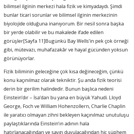
bilimsel ilginin merkezi hala fizik ve kimyadaydı. Şimdi
bunlar ticari sorunlar ve bilimsel ilginin merkezinin
biyolojide olduğuna inanıyorum. Bir nesil sonra başka
bir yerde olabilir ve bu makalede ifade edilen
görüşler
[Sayfa 11]
Bugünkü Bay Wells’in pek çok örneği
gibi, mütevazı, muhafazakâr ve hayal gücünden yoksun
görünüyorlar.
Fizik biliminin geleceğine çok kısa değineceğim, çünkü
konu kaçınılmaz olarak tekniktir. Şu anda fizik teorisi
derin bir gerilim halindedir. Bunun başlıca nedeni
Einstein’dır – İsa’dan bu yana en büyük Yahudi. Lloyd
George, Foch ve William Hohenzollern, Charlie Chaplin
ile yaratıcı olmayan zihni bekleyen kaçınılmaz unutuluşu
paylaştıklarında Einstein’ın adının hala
hatırlanacağından ve saygı duyulacağından hiç şüphem