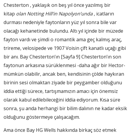
Chesterton , yaklaşık on beş yıl önce yazılmış bir
kitap
olan Notting Hill’in Napolyon’unda
, icatların
durması nedeniyle faytonların yüz yıl sonra bile var
olacağı kehanetinde bulundu. Altı yıl içinde bir müzede
fayton vardı ve şimdi o romantik ama geç kalmış araç,
trireme, velosipede ve 1907 Voisin çift kanatlı uçağı gibi
bir anı. Bay Chesterton’ın
[Sayfa 9]
Chesterton’ın son
faytonun arkasına sürüklenmesi -daha ağır bir Hector-
mümkün olabilir, ancak ben, kendisinin çölde haykıran
birinin sesi olmaktan ziyade bir peygamber olduğunu
iddia ettiği sürece, tartışmamızın amacı için önemsiz
olarak kabul edilebileceğini iddia ediyorum. Kısa süre
sonra, şu anda herhangi bir bilim dalının ne kadar eksik
olduğunu göstermeye çalışacağım.
Ama önce Bay HG Wells hakkında birkaç söz etmek