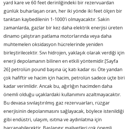
yard kare ve 60 feet derinliğindeki bir rezervuardan
günlük buharlaşan oran, her iki yönde iki feet ölçen bir
tanktan kaybedilenin 1-1000’i olmayacaktır. Sakin
zamanlarda, gazlar bir kez daha elektrik enerjisi üreten
dinamo çalıştıran patlama motorlarında veya daha
muhtemelen oksidasyon hücrelerinde yeniden
birleştirilecektir. Sıvı hidrojen, yaklaşık olarak verdiği için
enerji depolamanın bilinen en etkili yöntemidir.
[Sayfa
26]
petrolün pound başına üç katı kadar ısı. Öte yandan
çok hafiftir ve hacim için hacim, petrolün sadece üçte biri
kadar verimlidir. Ancak bu, ağırlığın hacimden daha
önemli olduğu uçaklardaki kullanımını azaltmayacaktır.
Bu devasa sıvılaştırılmış gaz rezervuarları, rüzgar
enerjisinin depolanmasını sağlayacak, böylece istenildiği
gibi endüstri, ulaşım, ısıtma ve aydınlatma için
harcanabilecektir. Başlangıç ​​maliyetleri çok önemli