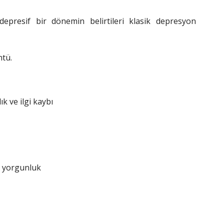
epresif bir dönemin belirtileri klasik depresyon
ntü.
k ve ilgi kaybı
e yorgunluk