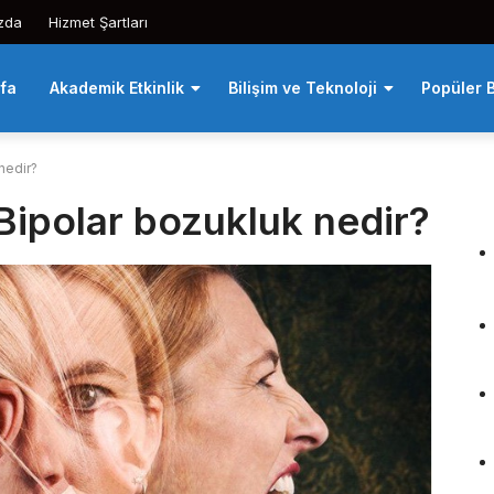
zda
Hizmet Şartları
fa
Akademik Etkinlik
Bilişim ve Teknoloji
Popüler B
nedir?
Bipolar bozukluk nedir?