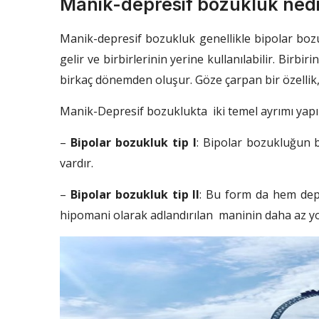
Manik-depresif bozukluk nedi
Manik-depresif bozukluk genellikle bipolar bozu
gelir ve birbirlerinin yerine kullanılabilir. Birbir
birkaç dönemden oluşur. Göze çarpan bir özellik,
Manik-Depresif bozuklukta iki temel ayrımı yapıl
–
Bipolar bozukluk tip I
: Bipolar bozukluğun 
vardır.
–
Bipolar bozukluk tip II
: Bu form da hem depr
hipomani olarak adlandırılan maninin daha az yo