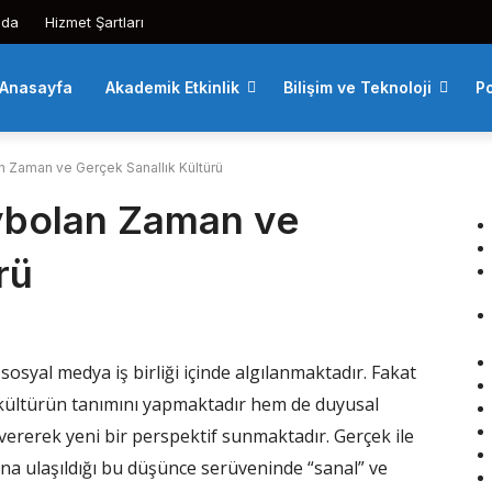
zda
Hizmet Şartları
Anasayfa
Akademik Etkinlik
Bilişim ve Teknoloji
Po
n Zaman ve Gerçek Sanallık Kültürü
ybolan Zaman ve
rü
sosyal medya iş birliği içinde algılanmaktadır. Fakat
 kültürün tanımını yapmaktadır hem de duyusal
k vererek yeni bir perspektif sunmaktadır. Gerçek ile
ana ulaşıldığı bu düşünce serüveninde “sanal” ve