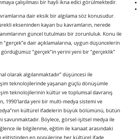
anmaya çalışılması bir hayli ikna edici görülmektedir.
vramlarına dair eksik bir algılama söz konusudur.
 sürekli ekseninden kayan bu kavramların, nerede
tanımlarının güncel tutulması bir zorunluluk. Konu ile
rd’ın “gerçek”e dair açıklamalarına, uygun düşüncelerin
gördüğümüz “gerçek”in yerini yeni bir “gerçeklik”
nal olarak algılanmaktadır” düşüncesi ile
işim teknolojilerinde yaşanan güçlü dönüşümle
işim teknolojilerinin kültür ve toplumsal davranış
ten, 1990’larda yeni bir multi-medya sistemi ve
edya”nın kültürel ifadelerin büyük bölümünü, bütün
ni savunmaktadır. Böylece, görsel-işitsel medya ile
eğlence ile bilgilenme, eğitim ile kanaat arasındaki
 elitistinden en popülerine her kültürel ifade