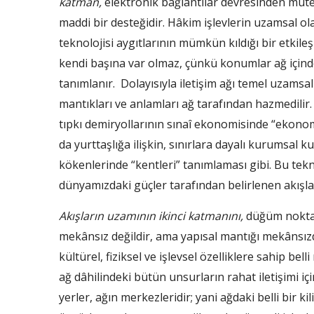
katman,
elektronik bağlantılar devresinden müteş
maddi bir desteğidir. Hâkim işlevlerin uzamsal 
teknolojisi aygıtlarının mümkün kıldığı bir etkileş
kendi başına var olmaz, çünkü konumlar ağ içinde
tanımlanır. Dolayısıyla iletişim ağı temel uzams
mantıkları ve anlamları ağ tarafından hazmedilir.
tıpkı demiryollarının sınaî ekonomisinde “ekonomi
da yurttaşlığa ilişkin, sınırlara dayalı kurumsal k
kökenlerinde “kentleri” tanımlaması gibi. Bu tekno
dünyamızdaki güçler tarafından belirlenen akışları
Akışların uzamının ikinci katmanını,
düğüm noktala
mekânsız değildir, ama yapısal mantığı mekânsızdı
kültürel, fiziksel ve işlevsel özelliklere sahip be
ağ dâhilindeki bütün unsurların rahat iletişimi içi
yerler, ağın merkezleridir; yani ağdaki belli bir kili