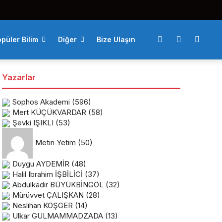
püler Bilim
Diğer
Bize Ulaşın
Yazarlar
Sophos Akademi
(596)
Mert KÜÇÜKVARDAR
(58)
Şevki IŞIKLI
(53)
Metin Yetim
(50)
Duygu AYDEMİR
(48)
Halil Ibrahim İŞBİLİCİ
(37)
Abdulkadir BÜYÜKBİNGÖL
(32)
Mürüvvet ÇALIŞKAN
(28)
Neslihan KÖŞGER
(14)
Ulkar GULMAMMADZADA
(13)