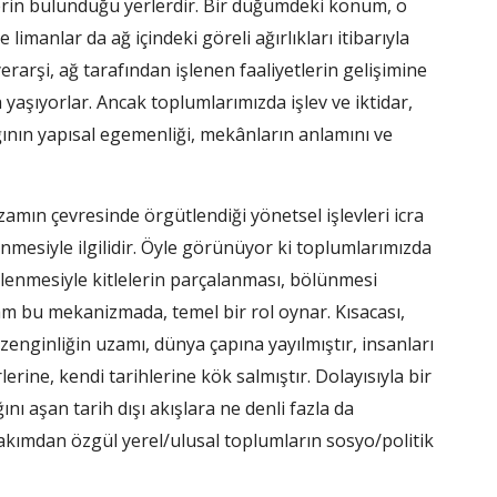
lerin bulunduğu yerlerdir. Bir düğümdeki konum, o
imanlar da ağ içindeki göreli ağırlıkları itibarıyla
rarşi, ağ tarafından işlenen faaliyetlerin gelişimine
 yaşıyorlar. Ancak toplumlarımızda işlev ve iktidar,
ının yapısal egemenliği, mekânların anlamını ve
amın çevresinde örgütlendiği yönetsel işlevleri icra
nmesiyle ilgilidir. Öyle görünüyor ki toplumlarımızda
mlenmesiyle kitlelerin parçalanması, bölünmesi
am bu mekanizmada, temel bir rol oynar. Kısacası,
e zenginliğin uzamı, dünya çapına yayılmıştır, insanları
erine, kendi tarihlerine kök salmıştır. Dolayısıyla bir
ı aşan tarih dışı akışlara ne denli fazla da
bakımdan özgül yerel/ulusal toplumların sosyo/politik