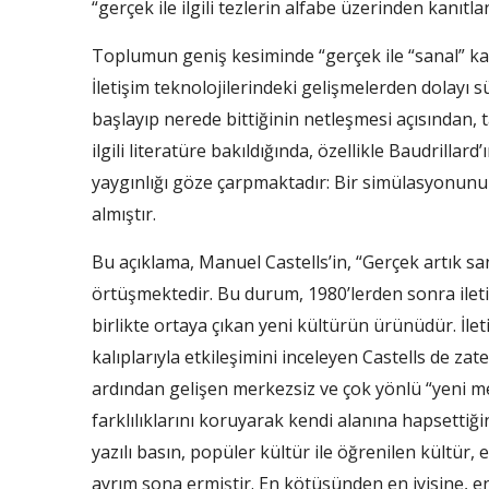
“gerçek ile ilgili tezlerin alfabe üzerinden kanıtl
Toplumun geniş kesiminde “gerçek ile “sanal” ka
İletişim teknolojilerindeki gelişmelerden dolayı
başlayıp nerede bittiğinin netleşmesi açısından, 
ilgili literatüre bakıldığında, özellikle Baudrilla
yaygınlığı göze çarpmaktadır: Bir simülasyonunu 
almıştır.
Bu açıklama, Manuel Castells’in, “Gerçek artık sa
örtüşmektedir. Bu durum, 1980’lerden sonra ilet
birlikte ortaya çıkan yeni kültürün ürünüdür. İlet
kalıplarıyla etkileşimini inceleyen Castells de za
ardından gelişen merkezsiz ve çok yönlü “yeni m
farklılıklarını koruyarak kendi alanına hapsettiği
yazılı basın, popüler kültür ile öğrenilen kültür, 
ayrım sona ermiştir. En kötüsünden en iyisine, en