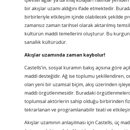
işlevsel ağlar ya da imaj kolajları halinde yeniden
bir akışlar uzamı aldığını ifade etmektedir. Bura
birbirleriyle etkileşim içinde olabilecek şekilde 
zamansız zaman tarihsel olarak aktarılmış temsil 
kültürün maddi temellerini oluşturur. Bu kurgun
sanallık kültürüdür.
Akışlar uzamında zaman kaybolur!
Castells’in, sosyal kuramın bakış açısına göre aç
maddi desteğidir. Ağ ise toplumu şekillendiren, on
olan yeni bir uzamsal biçim, akış üzerinden işle
maddi örgütlenmesidir. Buradaki örgütlenmelerde
toplumsal aktörlerin sahip olduğu birbirinden fiz
tekrarlanan ve programlanabilir teati ve etkileşim 
Akışlar uzamının anlaşılması için Castells, üç ma