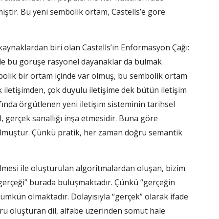
rilmiştir. Bu yeni sembolik ortam, Castells’e göre
 kaynaklardan biri olan Castells’in Enformasyon Çağı:
de bu görüşe rasyonel dayanaklar da bulmak
lik bir ortam içinde var olmuş, bu sembolik ortam
ik iletişimden, çok duyulu iletişime dek bütün iletişim
ında örgütlenen yeni iletişim sisteminin tarihsel
l, gerçek sanallığı inşa etmesidir. Buna göre
 olmuştur. Çünkü pratik, her zaman doğru semantik
ilmesi ile oluşturulan algoritmalardan oluşan, bizim
n “gerçeği” burada buluşmaktadır. Çünkü “gerçeğin
 mümkün olmaktadır. Dolayısıyla “gerçek” olarak ifade
türü oluşturan dil, alfabe üzerinden somut hale