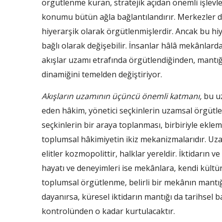
örgütlenme kuran, stratejik açıdan önemli işlev
konumu bütün ağla bağlantılandırır. Merkezler de l
hiyerarşik olarak örgütlenmişlerdir. Ancak bu hiye
bağlı olarak değişebilir. İnsanlar hâlâ mekânlarda
akışlar uzamı etrafında örgütlendiğinden, mantığ
dinamiğini temelden değiştiriyor.
Akışların uzamının üçüncü önemli katmanı,
bu uz
eden hâkim, yönetici seçkinlerin uzamsal örgütle
seçkinlerin bir araya toplanması, birbiriyle ekle
toplumsal hâkimiyetin ikiz mekanizmalarıdır. Uz
elitler kozmopolittir, halklar yereldir. İktidarın v
hayatı ve deneyimleri ise mekânlara, kendi kültürl
toplumsal örgütlenme, belirli bir mekânın mantığın
dayanırsa, küresel iktidarın mantığı da tarihsel 
kontrolünden o kadar kurtulacaktır.