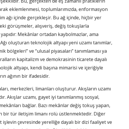
ekkildir. Bu, gerçekten de eş zamanlı pratiklerin
olarak eklemlenmesi, toplumlarımızda, enformasyon
im ağı içinde gerçekleşir. Bu ağ içinde, hiçbir yer
ki görüşmeler, alışveriş, değiş tokuşlarla
al yapıdır: Mekânlar ortadan kaybolmazlar, ama
 Ağı oluşturan teknolojik altyapı yeni uzamı tanımlar,
k bölgeleri” ve “ulusal piyasaları” tanımlaması ya
uralların kapitalizm ve demokrasinin ticarete dayalı
lojik altyapı, kendi başına mimarisi ve içeriğiyle
n ağının bir ifadesidir.
rı, merkezleri, limanları oluşturur. Akışların uzamı
r. Akışlar uzamı, gayet iyi tanımlanmış sosyal,
lli mekânları bağlar. Bazı mekânlar değiş tokuş yapan,
n bir tür iletişim limanı rolü üstlenmektedir. Diğer
t işlevin çevresinde yerelliğe dayalı bir dizi faaliyet ve