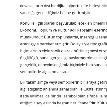
devasa, tarih dışı bir dijital hipertext’te birleşti
sanallığı gerçekliğimiz haline getirmiştir.
Konu ile ilgili olarak başvurulabilecek en önemli
Ekonomi, Toplum ve Kültür adlı kapsamlı eserin
mümkündür: Bütün toplumlarda, insanoğlu sembo
aracılığıyla hareket etmiştir. Dolayısıyla tipograf
biçimlerinin elektronik olarak bütünleşmesi etraf
özgüllüğü, sanal gerçekliği başlatmış olması deği
gerçeklik, deneyimlediğimiz biçimiyle hep sanal
sembollerle algılanmaktadır.
Bir takım simge veya sembollerin bir araya getir
algıladığımız anlamda sanal olan ile Castells’si
ifade edilmesi de bir dizi sembol olan alfabe ile
ettiğimiz şey aslında baştan beri “sanal”dır. Kül