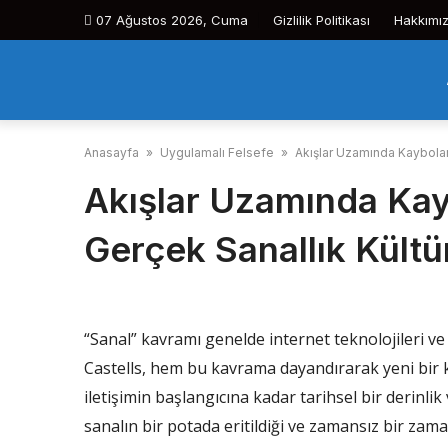
Skip
07 Ağustos 2026, Cuma
Gizlilik Politikası
Hakkımı
to
content
Anasayfa
»
Uygulamalı Felsefe
»
Akışlar Uzamında Kaybola
Akışlar Uzamında Ka
Gerçek Sanallık Kültü
“Sanal” kavramı genelde internet teknolojileri ve 
Castells, hem bu kavrama dayandırarak yeni bir
iletişimin başlangıcına kadar tarihsel bir derinli
sanalın bir potada eritildiği ve zamansız bir zam