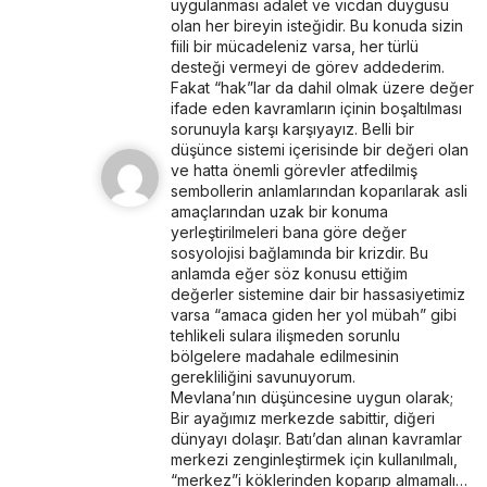
uygulanması adalet ve vicdan duygusu
olan her bireyin isteğidir. Bu konuda sizin
fiili bir mücadeleniz varsa, her türlü
desteği vermeyi de görev addederim.
Fakat “hak”lar da dahil olmak üzere değer
ifade eden kavramların içinin boşaltılması
sorunuyla karşı karşıyayız. Belli bir
düşünce sistemi içerisinde bir değeri olan
ve hatta önemli görevler atfedilmiş
sembollerin anlamlarından koparılarak asli
amaçlarından uzak bir konuma
yerleştirilmeleri bana göre değer
sosyolojisi bağlamında bir krizdir. Bu
anlamda eğer söz konusu ettiğim
değerler sistemine dair bir hassasiyetimiz
varsa “amaca giden her yol mübah” gibi
tehlikeli sulara ilişmeden sorunlu
bölgelere madahale edilmesinin
gerekliliğini savunuyorum.
Mevlana’nın düşüncesine uygun olarak;
Bir ayağımız merkezde sabittir, diğeri
dünyayı dolaşır. Batı’dan alınan kavramlar
merkezi zenginleştirmek için kullanılmalı,
“merkez”i köklerinden koparıp almamalı…