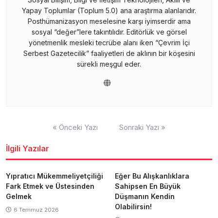
Yapay Toplumlar (Toplum 5.0) ana araştırma alanlarıdır.
Posthümanizasyon meselesine karşı iyimserdir ama
sosyal “değer”lere takıntılıdır. Editörlük ve görsel
yönetmenlik mesleki tecrübe alanı iken “Çevrim İçi
Serbest Gazetecilik” faaliyetleri de aklının bir köşesini
sürekli meşgul eder.
Yazı
« Önceki Yazı
Sonraki Yazı »
gezinmesi
İlgili Yazılar
Yıpratıcı Mükemmeliyetçiliği
Eğer Bu Alışkanlıklara
Fark Etmek ve Üstesinden
Sahipsen En Büyük
Gelmek
Düşmanın Kendin
Olabilirsin!
6 Temmuz 2026