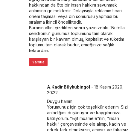
hakkından da öte bir insan hakkını savunmak
anlamına gelmektedir. Dolayısıyla reklamın ticari
önem taşıması veya din sömürüsü yapması bu
sıralama ikincil önceliktedir.
Buranın altını çizdikten sonra yazınızdaki “Nutella
sendromu” günümüz toplumunu tam olarak
karşılayan bir kavram olmuş, kapitalist ve tüketim
toplumu tam olarak budur, emeğinize sağlık
tekrardan.
Yanıtla
A.Kadir Büykübingöl
-
18 Kasım 2020,
20:22
-
Duygu hanım,
Yorumunuz için çok teşekkür ederim. Sizi
anladığımı düşünüyor ve kaygılarınıza
katılıyorum. “Eşit muamele”nin, “insan
hakkı” çerçevesinde ele alınıp, kadın ve
erkek fark etmeksizin, amasız ve fakatsız