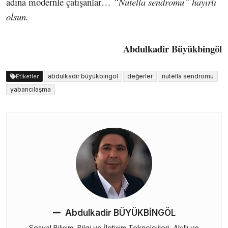
adına modernle çatışanlar…
“Nutella sendromu” hayırlı
olsun.
Abdulkadir Büyükbingöl
abdulkadir büyükbingöl
değerler
nutella sendromu
Etiketler
yabancılaşma
Abdulkadir BÜYÜKBİNGÖL
Sosyal Bilişim, Bilgi ve İletişim Teknolojileri, Akıllı ve