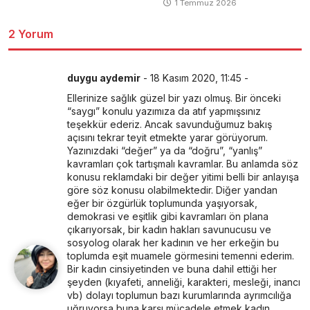
1 Temmuz 2026
2 Yorum
duygu aydemir
-
18 Kasım 2020, 11:45
-
Ellerinize sağlık güzel bir yazı olmuş. Bir önceki
“saygı” konulu yazımıza da atıf yapmışsınız
teşekkür ederiz. Ancak savunduğumuz bakış
açısını tekrar teyit etmekte yarar görüyorum.
Yazınızdaki “değer” ya da “doğru”, “yanlış”
kavramları çok tartışmalı kavramlar. Bu anlamda söz
konusu reklamdaki bir değer yitimi belli bir anlayışa
göre söz konusu olabilmektedir. Diğer yandan
eğer bir özgürlük toplumunda yaşıyorsak,
demokrasi ve eşitlik gibi kavramları ön plana
çıkarıyorsak, bir kadın hakları savunucusu ve
sosyolog olarak her kadının ve her erkeğin bu
toplumda eşit muamele görmesini temenni ederim.
Bir kadın cinsiyetinden ve buna dahil ettiği her
şeyden (kıyafeti, anneliği, karakteri, mesleği, inancı
vb) dolayı toplumun bazı kurumlarında ayrımcılığa
uğruyorsa buna karşı mücadele etmek kadın