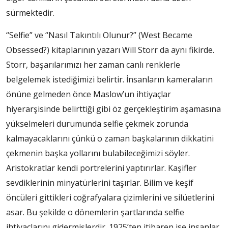
sürmektedir.
“Selfie” ve “Nasıl Takıntılı Olunur?” (West Became
Obsessed?) kitaplarının yazarı Will Storr da aynı fikirde.
Storr, başarılarımızı her zaman canlı renklerle
belgelemek istediğimizi belirtir. İnsanların kameraların
önüne gelmeden önce Maslow’un ihtiyaçlar
hiyerarşisinde belirttiği gibi öz gerçekleştirim aşamasına
yükselmeleri durumunda selfie çekmek zorunda
kalmayacaklarını çünkü o zaman başkalarının dikkatini
çekmenin başka yollarını bulabileceğimizi söyler.
Aristokratlar kendi portrelerini yaptırırlar. Kaşifler
sevdiklerinin minyatürlerini taşırlar. Bilim ve keşif
öncüleri gittikleri coğrafyalara çizimlerini ve silüetlerini
asar. Bu şekilde o dönemlerin şartlarında selfie
ihtiyaçlarını gidermişlerdir. 1925’ten itibaren ise insanlar