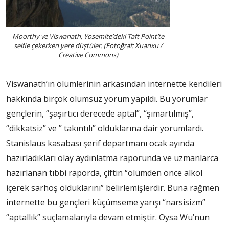
Moorthy ve Viswanath, Yosemite’deki Taft Point’te
selfie çekerken yere düştüler. (Fotoğraf: Xuanxu /
Creative Commons)
Viswanath’ın ölümlerinin arkasından internette kendileri
hakkında birçok olumsuz yorum yapıldı. Bu yorumlar
gençlerin, “şaşırtıcı derecede aptal”, “şımartılmış”,
“dikkatsiz” ve ” takıntılı” olduklarına dair yorumlardı.
Stanislaus kasabası şerif departmanı ocak ayında
hazırladıkları olay aydınlatma raporunda ve uzmanlarca
hazırlanan tıbbi raporda, çiftin “ölümden önce alkol
içerek sarhoş olduklarını” belirlemişlerdir. Buna rağmen
internette bu gençleri küçümseme yarışı “narsisizm”
“aptallık” suçlamalarıyla devam etmiştir. Oysa Wu’nun