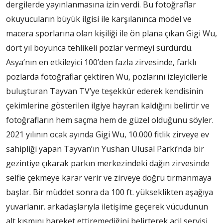
dergilerde yayınlanmasına izin verdi. Bu fotoğraflar
okuyucuların büyük ilgisi ile karşılanınca model ve
macera sporlarına olan kişiliği ile ön plana çıkan Gigi Wu,
dört yıl boyunca tehlikeli pozlar vermeyi sürdürdü.
Asya’nın en etkileyici 100’den fazla zirvesinde, farklı
pozlarda fotoğraflar çektiren Wu, pozlarını izleyicilerle
buluşturan Tayvan TV’ye teşekkür ederek kendisinin
çekimlerine gösterilen ilgiye hayran kaldığını belirtir ve
fotoğrafların hem saçma hem de güzel olduğunu söyler.
2021 yılının ocak ayında Gigi Wu, 10.000 fitlik zirveye ev
sahipliği yapan Tayvan’ın Yushan Ulusal Parkı’nda bir
gezintiye çıkarak parkın merkezindeki dağın zirvesinde
selfie çekmeye karar verir ve zirveye doğru tırmanmaya
başlar. Bir müddet sonra da 100 ft. yükseklikten aşağıya
yuvarlanır. arkadaşlarıyla iletişime geçerek vücudunun
alt kısmını hareket ettiremediğini belirterek acil servisi