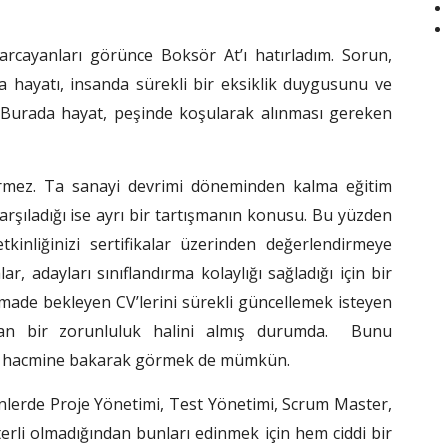
ayanları görünce Boksör At’ı hatırladım. Sorun,
 hayatı, insanda sürekli bir eksiklik duygusunu ve
r. Burada hayat, peşinde koşularak alınması gereken
görmez. Ta sanayi devrimi döneminden kalma eğitim
rşıladığı ise ayrı bir tartışmanın konusu. Bu yüzden
kinliğinizi sertifikalar üzerinden değerlendirmeye
alar, adayları sınıflandırma kolaylığı sağladığı için bir
 amade bekleyen CV’lerini sürekli güncellemek isteyen
adan bir zorunluluk halini almış durumda. Bunu
ve hacmine bakarak görmek de mümkün.
ünlerde Proje Yönetimi, Test Yönetimi, Scrum Master,
erli olmadığından bunları edinmek için hem ciddi bir