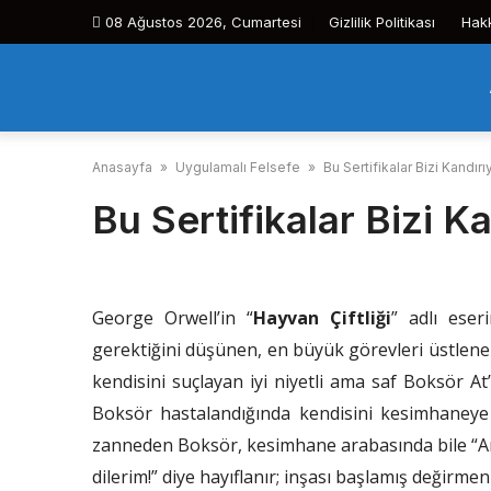
Skip
08 Ağustos 2026, Cumartesi
Gizlilik Politikası
Hak
to
content
Anasayfa
»
Uygulamalı Felsefe
»
Bu Sertifikalar Bizi Kandır
Bu Sertifikalar Bizi 
George Orwell’in “
Hayvan Çiftliği
” adlı eser
gerektiğini düşünen, en büyük görevleri üstlene
kendisini suçlayan iyi niyetli ama saf Boksör At’
Boksör hastalandığında kendisini kesimhaneye 
zanneden Boksör, kesimhane arabasında bile “Ar
dilerim!” diye hayıflanır; inşası başlamış değir