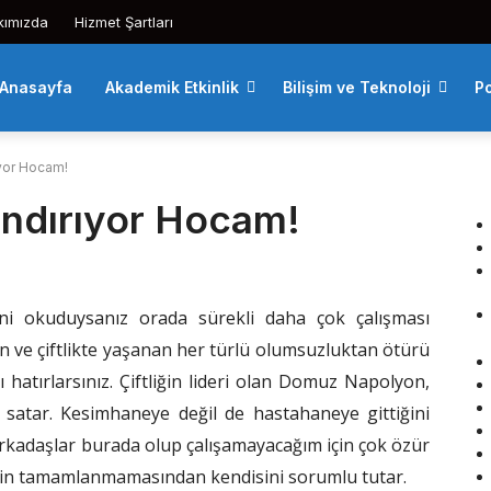
kımızda
Hizmet Şartları
Anasayfa
Akademik Etkinlik
Bilişim ve Teknoloji
Po
ıyor Hocam!
Kandırıyor Hocam!
ini okuduysanız orada sürekli daha çok çalışması
n ve çiftlikte yaşanan her türlü olumsuzluktan ötürü
ı hatırlarsınız. Çiftliğin lideri olan Domuz Napolyon,
satar. Kesimhaneye değil de hastahaneye gittiğini
kadaşlar burada olup çalışamayacağım için çok özür
menin tamamlanmamasından kendisini sorumlu tutar.