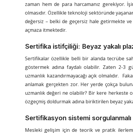
zaman hem de para harcamanız gerekiyor. İşin
olmasıdır. Özellikle teknoloji sektöründe yaşanan 
değersiz – belki de geçersiz hale getirmekte ve ki
açmaza itmektedir.
Sertifika istifçiliği: Beyaz yakalı pla
Sertifikalar özellikle belli bir alanda tecrübe s
göstermek adına faydalı olabilir. Zaten 2-3 gü
uzmanlık kazandırmayacağı açık olmalıdır. Fakat 
anlamak gerçekten zor. Her yerde çokça bulunab
uzmanlık değeri ne olabilir? Bir kere herkeste olan 
özgeçmiş doldurmak adına biriktirilen beyaz yakal
Sertifikasyon sistemi sorgulanmalı
Mesleki gelişim için de teorik ve pratik ilerle