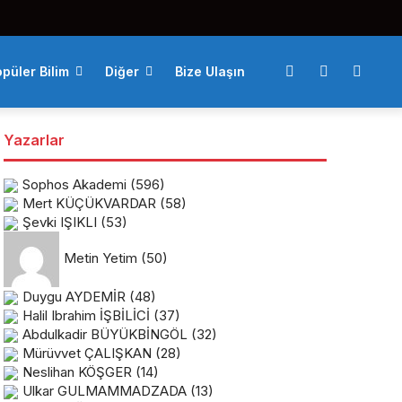
püler Bilim
Diğer
Bize Ulaşın
Yazarlar
Sophos Akademi
(596)
Mert KÜÇÜKVARDAR
(58)
Şevki IŞIKLI
(53)
Metin Yetim
(50)
Duygu AYDEMİR
(48)
Halil Ibrahim İŞBİLİCİ
(37)
Abdulkadir BÜYÜKBİNGÖL
(32)
Mürüvvet ÇALIŞKAN
(28)
Neslihan KÖŞGER
(14)
Ulkar GULMAMMADZADA
(13)