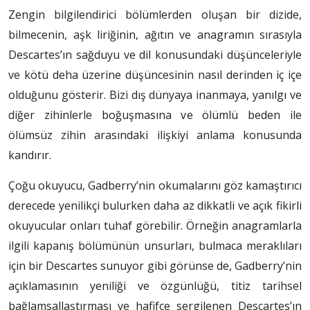
Zengin bilgilendirici bölümlerden oluşan bir dizide,
bilmecenin, aşk liriğinin, ağıtın ve anagramın sırasıyla
Descartes’ın sağduyu ve dil konusundaki düşünceleriyle
ve kötü deha üzerine düşüncesinin nasıl derinden iç içe
olduğunu gösterir. Bizi dış dünyaya inanmaya, yanılgı ve
diğer zihinlerle boğuşmasına ve ölümlü beden ile
ölümsüz zihin arasındaki ilişkiyi anlama konusunda
kandırır.
Çoğu okuyucu, Gadberry’nin okumalarını göz kamaştırıcı
derecede yenilikçi bulurken daha az dikkatli ve açık fikirli
okuyucular onları tuhaf görebilir. Örneğin anagramlarla
ilgili kapanış bölümünün unsurları, bulmaca meraklıları
için bir Descartes sunuyor gibi görünse de, Gadberry’nin
açıklamasının yeniliği ve özgünlüğü, titiz tarihsel
bağlamsallaştırması ve hafifçe sergilenen Descartes’ın