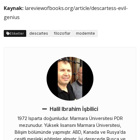
Kaynak:
lareviewofbooks.org/article/descartess-evil-
genius
descartes
filozoflar
modernite
Etiketler
Halil Ibrahim İşbilici
1972 Isparta doğumludur. Marmara Üniversitesi PDR
mezunudur. Yüksek lisansını Marmara Üniversitesi,
Bilişim bölümünde yapmıştır. ABD, Kanada ve Rusya’da
çeşitli mesleki eğitimler almıştır. İyi derecede Rusça ve