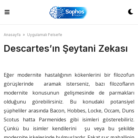
Skip
to
content
Anasayfa
»
Uygulamalı Felsefe
Descartes’ın Şeytani Zekası
Eğer modernite hastalığının kökenlerini bir filozofun
görüşlerinde aramak isterseniz, bazı filozofların
modernite konusunun gelişmesinde de parmakları
olduğunu görebilirsiniz. Bu konudaki potansiyel
şüpheliler arasında Bacon, Hobbes, Locke, Occam, Duns
Scotus hatta Parmenides gibi isimleri gösterebiliriz.
Çünkü bu isimler kendilerini şu veya bu şekilde
modernite iskelesinde bulmuşlardır. Fakat suç mahallinin