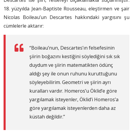
Descartes ise şiiri, felsefeyi bıçaklamakla suçlanmıştır.
18. yüzyılda Jean-Baptiste Rousseau, eleştirmen ve şair
Nicolas Boileau’un Descartes hakkındaki yargısını şu
cümlelerle aktarır:
“Boileau’nun, Descartes’ın felsefesinin
şiirin boğazını kestiğini söylediğini sık sık
duydum ve şiirin matematikten ödünç
aldığı şey ile onun ruhunu kuruttuğunu
söyleyebilirim. Geometri ve şiirin ayrı
kuralları vardır. Homeros’u Öklid’e göre
yargılamak isteyenler, Öklid’i Homeros’a
göre yargılamak isteyenlerden daha az
küstah değildir.”