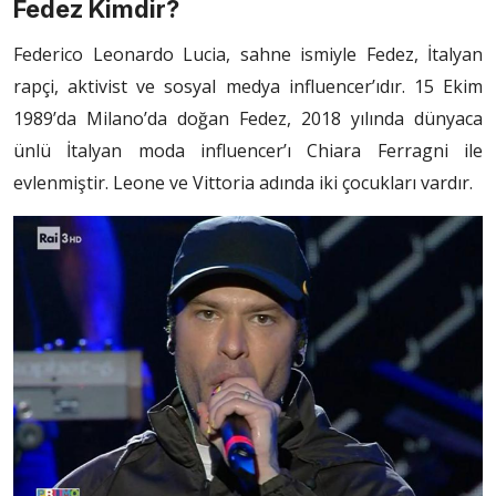
Fedez Kimdir?
Federico Leonardo Lucia, sahne ismiyle Fedez, İtalyan
rapçi, aktivist ve sosyal medya influencer’ıdır. 15 Ekim
1989’da Milano’da doğan Fedez, 2018 yılında dünyaca
ünlü İtalyan moda influencer’ı Chiara Ferragni ile
evlenmiştir. Leone ve Vittoria adında iki çocukları vardır.