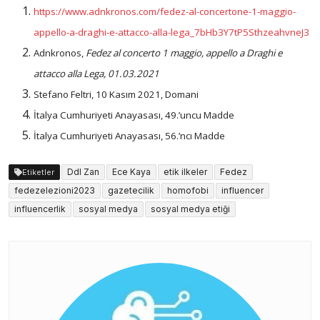
https://www.adnkronos.com/fedez-al-concertone-1-maggio-
appello-a-draghi-e-attacco-alla-lega_7bHb3Y7tP5SthzeahvneJ3
Adnkronos,
Fedez al concerto 1 maggio, appello a Draghi e
attacco alla Lega, 01.03.2021
Stefano Feltri, 10 Kasım 2021, Domani
İtalya Cumhuriyeti Anayasası, 49.’uncu Madde
İtalya Cumhuriyeti Anayasası, 56.’ncı Madde
Ddl Zan
Ece Kaya
etik ilkeler
Fedez
Etiketler
fedezelezioni2023
gazetecilik
homofobi
influencer
influencerlik
sosyal medya
sosyal medya etiği