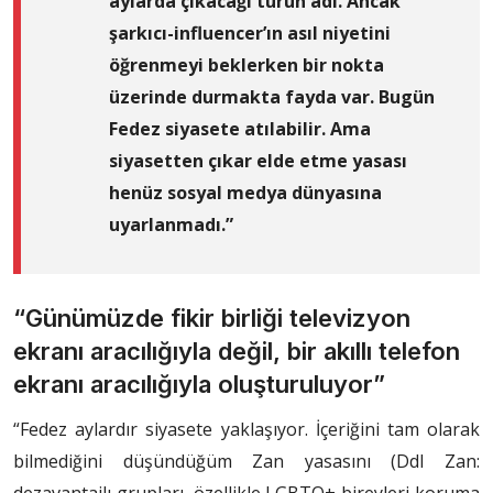
aylarda çıkacağı turun adı. Ancak
şarkıcı-influencer’ın asıl niyetini
öğrenmeyi beklerken bir nokta
üzerinde durmakta fayda var. Bugün
Fedez siyasete atılabilir. Ama
siyasetten çıkar elde etme yasası
henüz sosyal medya dünyasına
uyarlanmadı.”
“Günümüzde fikir birliği televizyon
ekranı aracılığıyla değil, bir akıllı telefon
ekranı aracılığıyla oluşturuluyor”
“Fedez aylardır siyasete yaklaşıyor. İçeriğini tam olarak
bilmediğini düşündüğüm Zan yasasını (Ddl Zan:
dezavantajlı grupları, özellikle LGBTQ+ bireyleri koruma