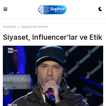
Skip
to
content
Anasayfa
»
Uygulamalı Felsefe
Siyaset, Influencer’lar ve Etik