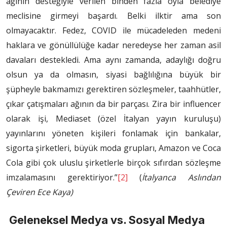
ağının desteğiyle verilen binden fazla oyla belediye
meclisine girmeyi başardı. Belki ilktir ama son
olmayacaktır. Fedez, COVID ile mücadeleden medeni
haklara ve gönüllülüğe kadar neredeyse her zaman asil
davaları destekledi. Ama aynı zamanda, adaylığı doğru
olsun ya da olmasın, siyasi bağlılığına büyük bir
şüpheyle bakmamızı gerektiren sözleşmeler, taahhütler,
çıkar çatışmaları ağının da bir parçası. Zira bir influencer
olarak işi, Mediaset (özel İtalyan yayın kuruluşu)
yayınlarını yöneten kişileri fonlamak için bankalar,
sigorta şirketleri, büyük moda grupları, Amazon ve Coca
Cola gibi çok uluslu şirketlerle birçok sıfırdan sözleşme
imzalamasını gerektiriyor.”
[2]
(
İtalyanca Aslından
Çeviren Ece Kaya)
Geleneksel Medya vs. Sosyal Medya