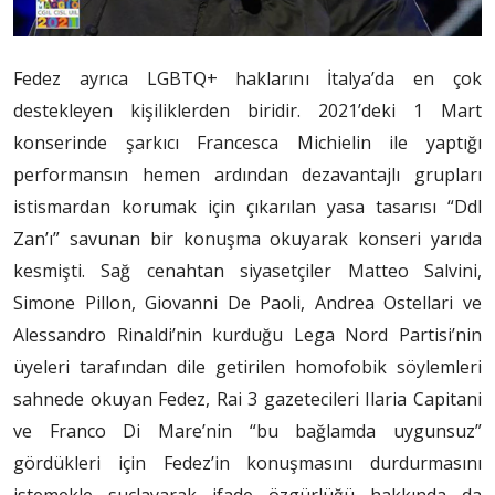
Fedez ayrıca LGBTQ+ haklarını İtalya’da en çok
destekleyen kişiliklerden biridir. 2021’deki 1 Mart
konserinde şarkıcı Francesca Michielin ile yaptığı
performansın hemen ardından dezavantajlı grupları
istismardan korumak için çıkarılan yasa tasarısı “Ddl
Zan’ı” savunan bir konuşma okuyarak konseri yarıda
kesmişti. Sağ cenahtan siyasetçiler Matteo Salvini,
Simone Pillon, Giovanni De Paoli, Andrea Ostellari ve
Alessandro Rinaldi’nin kurduğu Lega Nord Partisi’nin
üyeleri tarafından dile getirilen homofobik söylemleri
sahnede okuyan Fedez, Rai 3 gazetecileri Ilaria Capitani
ve Franco Di Mare’nin “bu bağlamda uygunsuz”
gördükleri için Fedez’in konuşmasını durdurmasını
istemekle suçlayarak ifade özgürlüğü hakkında da