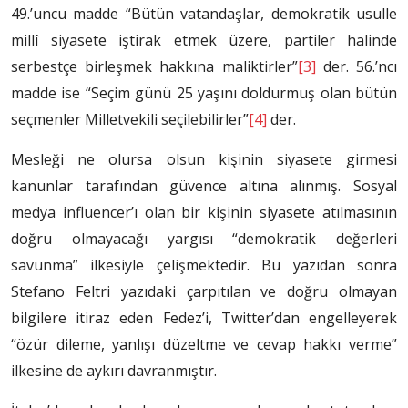
49.’uncu madde “Bütün vatandaşlar, demokratik usulle
millî siyasete iştirak etmek üzere, partiler halinde
serbestçe birleşmek hakkına maliktirler”
[3]
der. 56.’ncı
madde ise “Seçim günü 25 yaşını doldurmuş olan bütün
seçmenler Milletvekili seçilebilirler”
[4]
der.
Mesleği ne olursa olsun kişinin siyasete girmesi
kanunlar tarafından güvence altına alınmış. Sosyal
medya influencer’ı olan bir kişinin siyasete atılmasının
doğru olmayacağı yargısı “demokratik değerleri
savunma” ilkesiyle çelişmektedir. Bu yazıdan sonra
Stefano Feltri yazıdaki çarpıtılan ve doğru olmayan
bilgilere itiraz eden Fedez’i, Twitter’dan engelleyerek
“özür dileme, yanlışı düzeltme ve cevap hakkı verme”
ilkesine de aykırı davranmıştır.