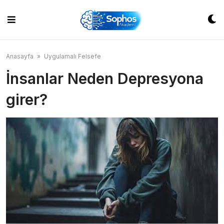
Skip
to
content
Anasayfa
»
Uygulamalı Felsefe
İnsanlar Neden Depresyona
girer?